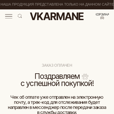
НАША ПРОДУКЦИЯ ПРЕДСТАВЛЕНА ТОЛЬКО НА ДАННОМ САЙТЕ
КОРЗИНА
(
0
0
)
ЗАКАЗ ОПЛАЧЕН
Поздравляем
с успешной покупкой!
Чек об оплате уже отправлен на электронную
почту, а трек-код для отслеживания будет
направлен в мессенджер после передачи заказа
в службы доставки.
ПРОДОЛЖИТЬ ПОКУПКИ