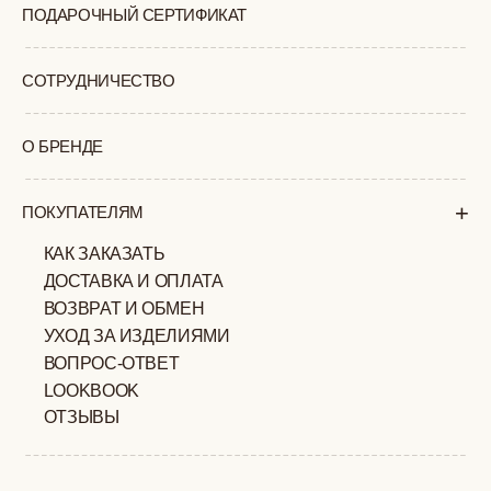
ВОПРОС-ОТВЕТ
LOOKBOOK
ОТЗЫВЫ
МОСКВА
ПАВЛОВСКАЯ, 18С2
+7 (903) 253 22 53
Попасть к нам в офис можно только
по предварительной записи
Пн-Пт с 11:00 до 18:00
Суб-Вскр: выходной.
ПОЛИТИКА
ОФЕРТА
КОНФИДЕНЦИАЛЬНОСТИ
ИП ВЕЛИЛЯЕВ ЭДЕМ
© 2019-2026
РАСИМОВИЧ ОГРНИП:
ВСЕ ПРАВА ЗАЩИЩЕНЫ
320774600377032