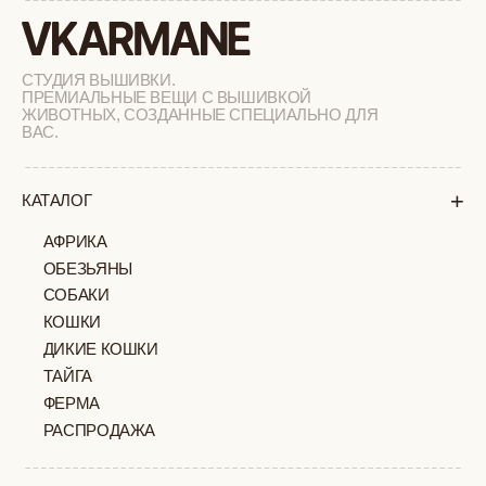
АФРИКА
ОБЕЗЬЯНЫ
СОБАКИ
КОШКИ
ДИКИЕ КОШКИ
ТАЙГА
ФЕРМА
РАСПРОДАЖА
ПОДАРОЧНЫЙ СЕРТИФИКАТ
СОТРУДНИЧЕСТВО
О БРЕНДЕ
+
ПОКУПАТЕЛЯМ
КАК ЗАКАЗАТЬ
ДОСТАВКА И ОПЛАТА
ВОЗВРАТ И ОБМЕН
УХОД ЗА ИЗДЕЛИЯМИ