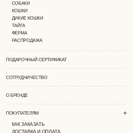
ДОСТАВКА И ОПЛАТА
ВОЗВРАТ И ОБМЕН
УХОД ЗА ИЗДЕЛИЯМИ
ВОПРОС-ОТВЕТ
LOOKBOOK
ОТЗЫВЫ
МОСКВА
ПАВЛОВСКАЯ, 18С2
+7 (903) 253 22 53
Попасть к нам в офис можно только
по предварительной записи
Пн-Пт с 11:00 до 18:00
Суб-Вскр: выходной.
ПОЛИТИКА
ОФЕРТА
КОНФИДЕНЦИАЛЬНОСТИ
ИП ВЕЛИЛЯЕВ ЭДЕМ
© 2019-2026