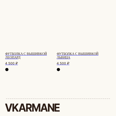
СТУДИЯ ВЫШИВКИ.
ПРЕМИАЛЬНЫЕ ВЕЩИ С ВЫШИВКОЙ
ФУТБОЛКА С ВЫШИВКОЙ
ФУТБОЛКА С ВЫШИВКОЙ
ЖИВОТНЫХ, СОЗДАННЫЕ СПЕЦИАЛЬНО ДЛЯ
ЛЕОПАРД
ЛЬВИЦА
ВАС.
4 500
₽
4 500
₽
+
КАТАЛОГ
АФРИКА
ОБЕЗЬЯНЫ
СОБАКИ
КОШКИ
ДИКИЕ КОШКИ
ТАЙГА
ФЕРМА