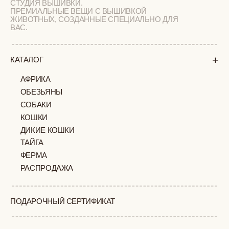
РАСПРОДАЖА
ПОДАРОЧНЫЙ СЕРТИФИКАТ
СОТРУДНИЧЕСТВО
О БРЕНДЕ
+
ПОКУПАТЕЛЯМ
КАК ЗАКАЗАТЬ
ДОСТАВКА И ОПЛАТА
ВОЗВРАТ И ОБМЕН
УХОД ЗА ИЗДЕЛИЯМИ
ВОПРОС-ОТВЕТ
LOOKBOOK
ОТЗЫВЫ
МОСКВА
ПАВЛОВСКАЯ, 18С2