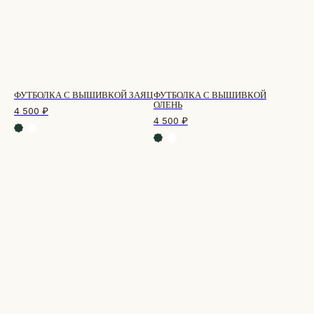
СТУДИЯ ВЫШИВКИ.
ПРЕМИАЛЬНЫЕ ВЕЩИ С ВЫШИВКОЙ
ЖИВОТНЫХ, СОЗДАННЫЕ СПЕЦИАЛЬНО ДЛЯ
ВАС.
ФУТБОЛКА С ВЫШИВКОЙ ЗАЯЦ
ФУТБОЛКА С ВЫШИВКОЙ
+
ОЛЕНЬ
КАТАЛОГ
4 500
₽
4 500
₽
АФРИКА
ОБЕЗЬЯНЫ
СОБАКИ
КОШКИ
ДИКИЕ КОШКИ
ТАЙГА
ФЕРМА
РАСПРОДАЖА
ПОДАРОЧНЫЙ СЕРТИФИКАТ
СОТРУДНИЧЕСТВО