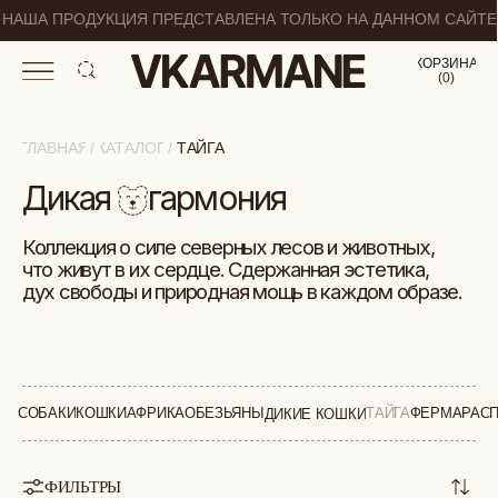
НАША ПРОДУКЦИЯ ПРЕДСТАВЛЕНА ТОЛЬКО НА ДАННОМ САЙТЕ
КОРЗИНА
(
0
0
)
ГЛАВНАЯ
КАТАЛОГ
/
/
ТАЙГА
Дикая
10
гармония
Коллекция о силе северных лесов и животных,
что живут в их сердце. Сдержанная эстетика,
дух свободы и природная мощь в каждом образе.
СОБАКИ
КОШКИ
АФРИКА
ОБЕЗЬЯНЫ
ТАЙГА
ФЕРМА
РАС
ДИКИЕ КОШКИ
ФИЛЬТРЫ