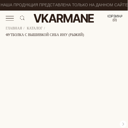
НАША ПРОДУКЦИЯ ПРЕДСТАВЛЕНА ТОЛЬКО НА ДАННОМ САЙТЕ
КОРЗИНА
(
0
0
)
ГЛАВНАЯ
/
КАТАЛОГ
/
ФУТБОЛКА С ВЫШИВКОЙ СИБА ИНУ (РЫЖИЙ)