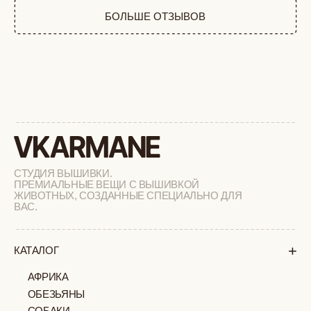
ФЕРМА
РАСПРОДАЖА
+
ПОДАРОЧНЫЙ СЕРТИФИКАТ
+
СОТРУДНИЧЕСТВО
+
О БРЕНДЕ
+
ПОКУПАТЕЛЯМ
КАК ЗАКАЗАТЬ
ДОСТАВКА И ОПЛАТА
ВОЗВРАТ И ОБМЕН
УХОД ЗА ИЗДЕЛИЯМИ
ВОПРОС-ОТВЕТ
LOOKBOOK
ОТЗЫВЫ
МОСКВА
ПАВЛОВСКАЯ, 18С2