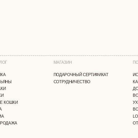
МАГАЗИН
ПОКУПАТЕЛЯМ
ПОДАРОЧНЫЙ СЕРТИФИКАТ
ИСТОРИЯ БРЕНДА
СОТРУДНИЧЕСТВО
КАК ЗАКАЗАТЬ
ДОСТАВКА И ОПЛА
ВОЗВРАТ И ОБМЕН
И
УХОД ЗА ИЗДЕЛИЯ
ВОПРОС-ОТВЕТ
LOOKBOOK
А
ОТЗЫВЫ
ЗАЩИЩЕНЫ
ПОЛИТИКА КОНФИДЕНЦИАЛЬНОСТИ
ОФЕРТА