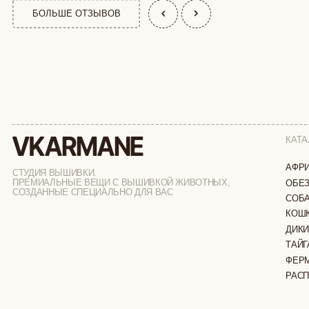
КАТАЛОГ
АФРИКА
СТУДИЯ ВЫШИВКИ.
ПРЕМИАЛЬНЫЕ ВЕЩИ С ВЫШИВКОЙ ЖИВОТНЫХ,
ОБЕЗЬЯНЫ
СОЗДАННЫЕ СПЕЦИАЛЬНО ДЛЯ ВАС
СОБАКИ
КОШКИ
ДИКИЕ КОШК
ТАЙГА
ФЕРМА
РАСПРОДАЖ
ИП ВЕЛИЛЯЕВ ЭДЕМ РАСИМОВИЧ
© 2019-2026
ОГРНИП: 320774600377032
ВСЕ ПРАВА 