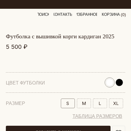
ПОИСК
КОНТАКТЫ
ИЗБРАННОЕ
КОРЗИНА
(
0
0
)
футболка с вышивкой корги кардиган 2025
5 500
₽
ЦВЕТ ФУТБОЛКИ
S
M
L
XL
РАЗМЕР
ТАБЛИЦА РАЗМЕРОВ