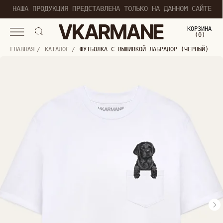
НАША ПРОДУКЦИЯ ПРЕДСТАВЛЕНА ТОЛЬКО НА ДАННОМ САЙТЕ
КОРЗИНА
(
0
0
)
ГЛАВНАЯ
/
КАТАЛОГ
/
ФУТБОЛКА С ВЫШИВКОЙ ЛАБРАДОР (ЧЕРНЫЙ)