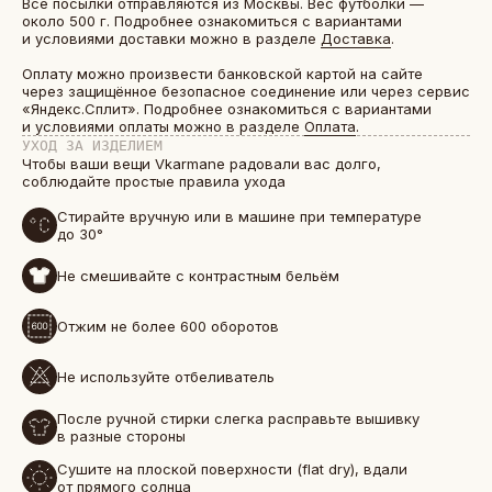
Все посылки отправляются из Москвы. Вес футболки —
около 500 г. Подробнее ознакомиться с вариантами
и условиями доставки можно в разделе
Доставка
.
Оплату можно произвести банковской картой на сайте
через защищённое безопасное соединение или через сервис
«Яндекс.Сплит». Подробнее ознакомиться с вариантами
и условиями оплаты можно в разделе
Оплата
.
УХОД ЗА ИЗДЕЛИЕМ
Чтобы ваши вещи Vkarmane радовали вас долго,
соблюдайте простые правила ухода
Стирайте вручную или в машине при температуре
до 30°
Не смешивайте с контрастным бельём
БОЛЕЕ 50 000 ДРУЗЕЙ VKARMANE ПО ВСЕЙ СТРАНЕ
Отжим не более 600 оборотов
Истории, которые мы носим «в кармане»
Не используйте отбеливатель
После ручной стирки слегка расправьте вышивку
в разные стороны
Сушите на плоской поверхности (flat dry), вдали
от прямого солнца