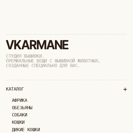
+
О БРЕНДЕ
+
ПОКУПАТЕЛЯМ
КАК ЗАКАЗАТЬ
ДОСТАВКА И ОПЛАТА
ВОЗВРАТ И ОБМЕН
УХОД ЗА ИЗДЕЛИЯМИ
ВОПРОС-ОТВЕТ
LOOKBOOK
ОТЗЫВЫ
МОСКВА
ПАВЛОВСКАЯ, 18С2
+7 (903) 253 22 53
Попасть к нам в офис можно только
по предварительной записи
Пн-Пт с 11:00 до 18:00
Суб-Вскр: выходной.