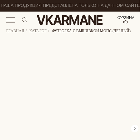
НАША ПРОДУКЦИЯ ПРЕДСТАВЛЕНА ТОЛЬКО НА ДАННОМ САЙТЕ
КОРЗИНА
(
0
0
)
ГЛАВНАЯ
/
КАТАЛОГ
/
ФУТБОЛКА С ВЫШИВКОЙ МОПС (ЧЕРНЫЙ)