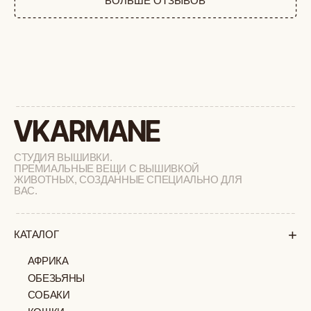
РАСПРОДАЖА
+
ПОДАРОЧНЫЙ СЕРТИФИКАТ
+
СОТРУДНИЧЕСТВО
+
О БРЕНДЕ
+
ПОКУПАТЕЛЯМ
КАК ЗАКАЗАТЬ
ДОСТАВКА И ОПЛАТА
ВОЗВРАТ И ОБМЕН
УХОД ЗА ИЗДЕЛИЯМИ
ВОПРОС-ОТВЕТ
LOOKBOOK
ОТЗЫВЫ
МОСКВА
ПАВЛОВСКАЯ, 18С2