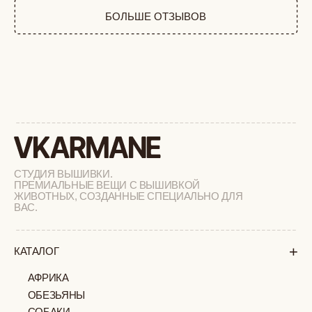
ФЕРМА
РАСПРОДАЖА
+
ПОДАРОЧНЫЙ СЕРТИФИКАТ
+
СОТРУДНИЧЕСТВО
+
О БРЕНДЕ
+
ПОКУПАТЕЛЯМ
КАК ЗАКАЗАТЬ
ДОСТАВКА И ОПЛАТА
ВОЗВРАТ И ОБМЕН
УХОД ЗА ИЗДЕЛИЯМИ
ВОПРОС-ОТВЕТ
LOOKBOOK
ОТЗЫВЫ
МОСКВА
ПАВЛОВСКАЯ, 18С2