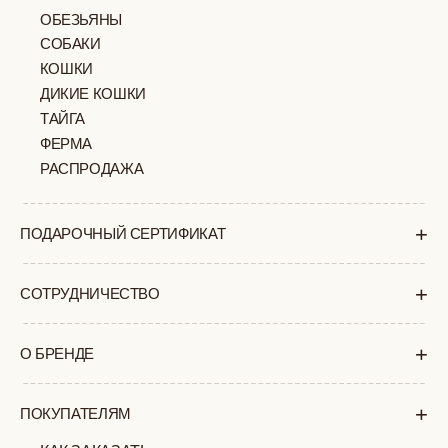
КАК ЗАКАЗАТЬ
ДОСТАВКА И ОПЛАТА
ВОЗВРАТ И ОБМЕН
УХОД ЗА ИЗДЕЛИЯМИ
ВОПРОС-ОТВЕТ
LOOKBOOK
ОТЗЫВЫ
МОСКВА
ПАВЛОВСКАЯ, 18С2
+7 (903) 253 22 53
Попасть к нам в офис можно только
по предварительной записи
Пн-Пт с 11:00 до 18:00
Суб-Вскр: выходной.
ПОЛИТИКА
ОФЕРТА
КОНФИДЕНЦИАЛЬНОСТИ