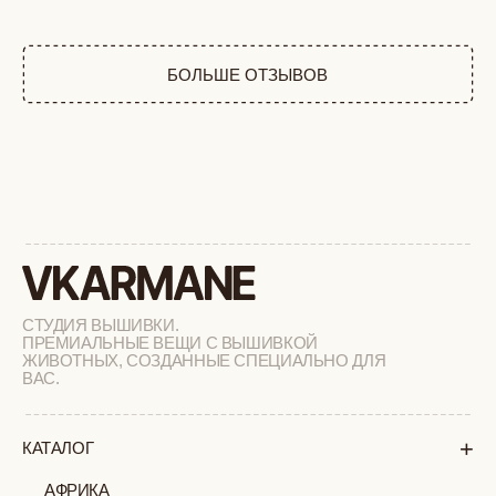
ВАС.
+
КАТАЛОГ
АФРИКА
ОБЕЗЬЯНЫ
СОБАКИ
КОШКИ
ДИКИЕ КОШКИ
ТАЙГА
ФЕРМА
РАСПРОДАЖА
+
ПОДАРОЧНЫЙ СЕРТИФИКАТ
+
СОТРУДНИЧЕСТВО
+
О БРЕНДЕ
+
ПОКУПАТЕЛЯМ