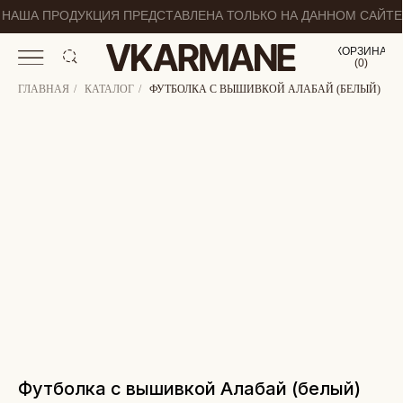
НАША ПРОДУКЦИЯ ПРЕДСТАВЛЕНА ТОЛЬКО НА ДАННОМ САЙТЕ
КОРЗИНА
(
0
0
)
ГЛАВНАЯ
/
КАТАЛОГ
/
ФУТБОЛКА С ВЫШИВКОЙ АЛАБАЙ (БЕЛЫЙ)
Футболка с вышивкой Алабай (белый)