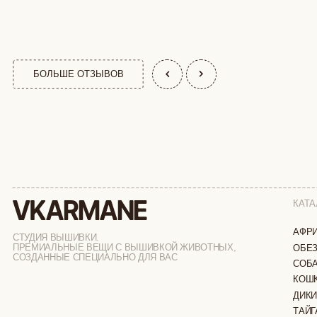
КАТАЛОГ
АФРИКА
СТУДИЯ ВЫШИВКИ.
ПРЕМИАЛЬНЫЕ ВЕЩИ С ВЫШИВКОЙ ЖИВОТНЫХ,
ОБЕЗЬЯНЫ
СОЗДАННЫЕ СПЕЦИАЛЬНО ДЛЯ ВАС
СОБАКИ
КОШКИ
ДИКИЕ КОШК
ТАЙГА
ФЕРМА
РАСПРОДАЖ
ИП ВЕЛИЛЯЕВ ЭДЕМ РАСИМОВИЧ
© 2019-2026
ОГРНИП: 320774600377032
ВСЕ ПРАВА 