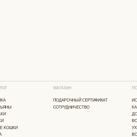
МАГАЗИН
ПОКУПАТЕЛЯМ
ПОДАРОЧНЫЙ СЕРТИФИКАТ
ИСТОРИЯ БРЕНДА
СОТРУДНИЧЕСТВО
КАК ЗАКАЗАТЬ
ДОСТАВКА И ОПЛА
ВОЗВРАТ И ОБМЕН
И
УХОД ЗА ИЗДЕЛИЯ
ВОПРОС-ОТВЕТ
LOOKBOOK
А
ОТЗЫВЫ
ЗАЩИЩЕНЫ
ПОЛИТИКА КОНФИДЕНЦИАЛЬНОСТИ
ОФЕРТА