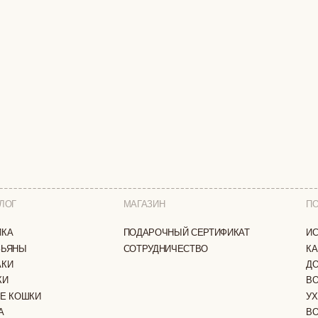
МАГАЗИН
ПОКУПАТЕЛЯМ
ПОДАРОЧНЫЙ СЕРТИФИКАТ
ИСТОРИЯ БРЕНДА
СОТРУДНИЧЕСТВО
КАК ЗАКАЗАТЬ
ДОСТАВКА И ОПЛА
ВОЗВРАТ И ОБМЕН
И
УХОД ЗА ИЗДЕЛИЯ
ВОПРОС-ОТВЕТ
LOOKBOOK
А
ОТЗЫВЫ
ЗАЩИЩЕНЫ
ПОЛИТИКА КОНФИДЕНЦИАЛЬНОСТИ
ОФЕРТА