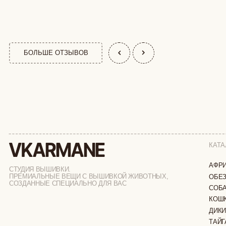
КАТАЛОГ
АФРИКА
СТУДИЯ ВЫШИВКИ.
ПРЕМИАЛЬНЫЕ ВЕЩИ С ВЫШИВКОЙ ЖИВОТНЫХ,
ОБЕЗЬЯНЫ
СОЗДАННЫЕ СПЕЦИАЛЬНО ДЛЯ ВАС
СОБАКИ
КОШКИ
ДИКИЕ КОШК
ТАЙГА
ФЕРМА
РАСПРОДАЖ
ИП ВЕЛИЛЯЕВ ЭДЕМ РАСИМОВИЧ
© 2019-2026
ОГРНИП: 320774600377032
ВСЕ ПРАВА 