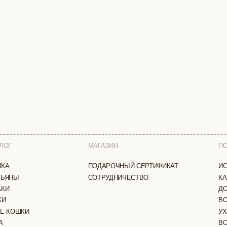
МАГАЗИН
ПОКУПАТЕЛЯМ
ПОДАРОЧНЫЙ СЕРТИФИКАТ
ИСТОРИЯ БРЕНДА
СОТРУДНИЧЕСТВО
КАК ЗАКАЗАТЬ
ДОСТАВКА И ОПЛА
ВОЗВРАТ И ОБМЕН
И
УХОД ЗА ИЗДЕЛИЯ
ВОПРОС-ОТВЕТ
LOOKBOOK
А
ОТЗЫВЫ
ЗАЩИЩЕНЫ
ПОЛИТИКА КОНФИДЕНЦИАЛЬНОСТИ
ОФЕРТА