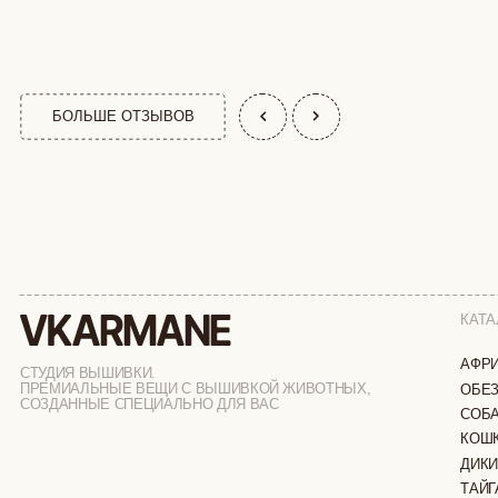
КАТАЛОГ
АФРИКА
СТУДИЯ ВЫШИВКИ.
ПРЕМИАЛЬНЫЕ ВЕЩИ С ВЫШИВКОЙ ЖИВОТНЫХ,
ОБЕЗЬЯНЫ
СОЗДАННЫЕ СПЕЦИАЛЬНО ДЛЯ ВАС
СОБАКИ
КОШКИ
ДИКИЕ КОШК
ТАЙГА
ФЕРМА
РАСПРОДАЖ
ИП ВЕЛИЛЯЕВ ЭДЕМ РАСИМОВИЧ
© 2019-2026
ОГРНИП: 320774600377032
ВСЕ ПРАВА 