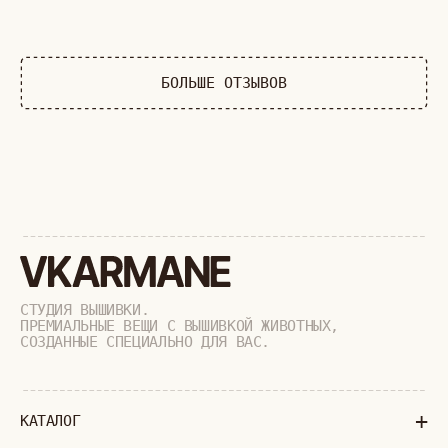
ДИКИЕ КОШКИ
ТАЙГА
ФЕРМА
РАСПРОДАЖА
+
ПОДАРОЧНЫЙ СЕРТИФИКАТ
+
СОТРУДНИЧЕСТВО
+
О БРЕНДЕ
+
ПОКУПАТЕЛЯМ
КАК ЗАКАЗАТЬ
ДОСТАВКА И ОПЛАТА
ВОЗВРАТ И ОБМЕН
УХОД ЗА ИЗДЕЛИЯМИ
ВОПРОС-ОТВЕТ
LOOKBOOK
ОТЗЫВЫ