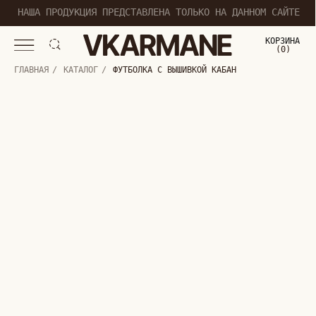
НАША ПРОДУКЦИЯ ПРЕДСТАВЛЕНА ТОЛЬКО НА ДАННОМ САЙТЕ
КОРЗИНА
(
0
0
)
ГЛАВНАЯ
/
КАТАЛОГ
/
ФУТБОЛКА С ВЫШИВКОЙ КАБАН