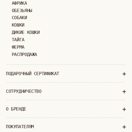
МОСКВА
ПАВЛОВСКАЯ, 18С2
+7 (903) 253 22 53
Попасть к нам в офис можно только
по предварительной записи
Пн-Пт с 11:00 до 18:00
Суб-Вскр: выходной.
ПОЛИТИКА КОНФИДЕНЦИАЛЬНОСТИ
ОФЕРТА
ИП ВЕЛИЛЯЕВ ЭДЕМ РАСИМОВИЧ
© 2019-2026
ОГРНИП: 320774600377032
ВСЕ ПРАВА ЗАЩИЩЕНЫ