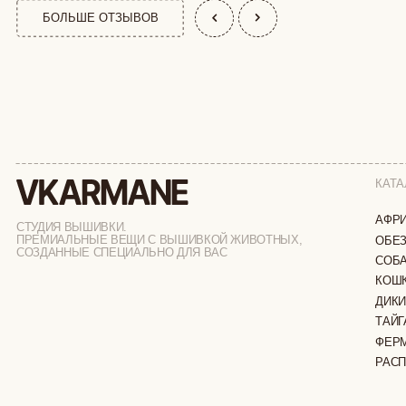
КАТАЛОГ
АФРИКА
СТУДИЯ ВЫШИВКИ.
ПРЕМИАЛЬНЫЕ ВЕЩИ С ВЫШИВКОЙ ЖИВОТНЫХ,
ОБЕЗЬЯНЫ
СОЗДАННЫЕ СПЕЦИАЛЬНО ДЛЯ ВАС
СОБАКИ
КОШКИ
ДИКИЕ КОШК
ТАЙГА
ФЕРМА
РАСПРОДАЖ
ИП ВЕЛИЛЯЕВ ЭДЕМ РАСИМОВИЧ
© 2019-2026
ОГРНИП: 320774600377032
ВСЕ ПРАВА 