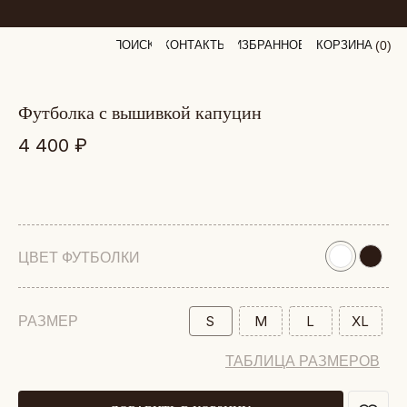
ПОИСК
КОНТАКТЫ
ИЗБРАННОЕ
КОРЗИНА
(
0
0
)
футболка с вышивкой капуцин
4 400
₽
ЦВЕТ ФУТБОЛКИ
S
M
L
XL
РАЗМЕР
ТАБЛИЦА РАЗМЕРОВ