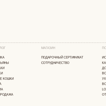
МАГАЗИН
ПОКУПАТЕЛЯМ
ПОДАРОЧНЫЙ СЕРТИФИКАТ
ИСТОРИЯ БРЕНДА
СОТРУДНИЧЕСТВО
КАК ЗАКАЗАТЬ
ДОСТАВКА И ОПЛА
ВОЗВРАТ И ОБМЕН
И
УХОД ЗА ИЗДЕЛИЯ
ВОПРОС-ОТВЕТ
LOOKBOOK
А
ОТЗЫВЫ
ЗАЩИЩЕНЫ
ПОЛИТИКА КОНФИДЕНЦИАЛЬНОСТИ
ОФЕРТА