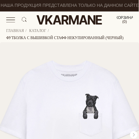
НАША ПРОДУКЦИЯ ПРЕДСТАВЛЕНА ТОЛЬКО НА ДАННОМ САЙТЕ
КОРЗИНА
(
0
0
)
ГЛАВНАЯ
/
КАТАЛОГ
/
ФУТБОЛКА С ВЫШИВКОЙ СТАФФ НЕКУПИРОВАННЫЙ (ЧЕРНЫЙ)