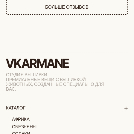
ФЕРМА
РАСПРОДАЖА
+
ПОДАРОЧНЫЙ СЕРТИФИКАТ
+
СОТРУДНИЧЕСТВО
+
О БРЕНДЕ
+
ПОКУПАТЕЛЯМ
КАК ЗАКАЗАТЬ
ДОСТАВКА И ОПЛАТА
ВОЗВРАТ И ОБМЕН
УХОД ЗА ИЗДЕЛИЯМИ
ВОПРОС-ОТВЕТ
LOOKBOOK
ОТЗЫВЫ
МОСКВА
ПАВЛОВСКАЯ, 18С2