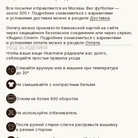
Все посылки отправляются из Москвы. Вес футболки —
около 500 г. Подробнее ознакомиться с вариантами
и условиями доставки можно в разделе
Доставка
.
Оплату можно произвести банковской картой на сайте
через защищённое безопасное соединение или через сервис
«Яндекс.Сплит». Подробнее ознакомиться с вариантами
и условиями оплаты можно в разделе
Оплата
.
УХОД ЗА ИЗДЕЛИЕМ
Чтобы ваши вещи Vkarmane радовали вас долго,
соблюдайте простые правила ухода
Стирайте вручную или в машине при температуре
до 30°
Не смешивайте с контрастным бельём
БОЛЕЕ 50 000 ДРУЗЕЙ VKARMANE ПО ВСЕЙ СТРАНЕ
Истории, которые мы носим «в кармане»
Отжим не более 600 оборотов
Не используйте отбеливатель
После ручной стирки слегка расправьте вышивку
в разные стороны