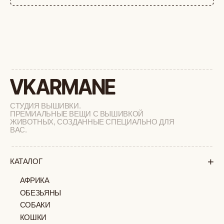
+
СОТРУДНИЧЕСТВО
+
О БРЕНДЕ
+
ПОКУПАТЕЛЯМ
КАК ЗАКАЗАТЬ
ДОСТАВКА И ОПЛАТА
ВОЗВРАТ И ОБМЕН
УХОД ЗА ИЗДЕЛИЯМИ
ВОПРОС-ОТВЕТ
LOOKBOOK
ОТЗЫВЫ
МОСКВА
ПАВЛОВСКАЯ, 18С2
+7 (903) 253 22 53
Попасть к нам в офис можно только
по предварительной записи
Пн-Пт с 11:00 до 18:00
Суб-Вскр: выходной.