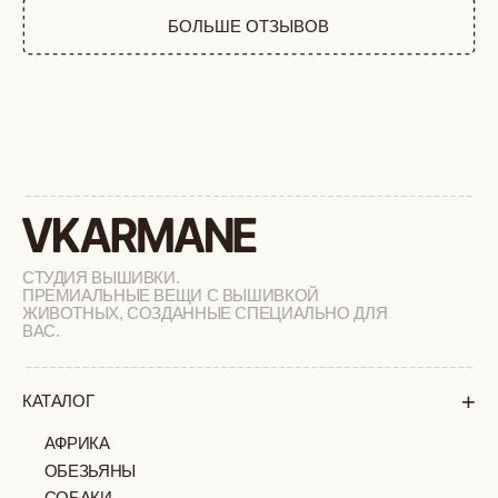
ФЕРМА
РАСПРОДАЖА
+
ПОДАРОЧНЫЙ СЕРТИФИКАТ
+
СОТРУДНИЧЕСТВО
+
О БРЕНДЕ
+
ПОКУПАТЕЛЯМ
КАК ЗАКАЗАТЬ
ДОСТАВКА И ОПЛАТА
ВОЗВРАТ И ОБМЕН
УХОД ЗА ИЗДЕЛИЯМИ
ВОПРОС-ОТВЕТ
LOOKBOOK
ОТЗЫВЫ
МОСКВА
ПАВЛОВСКАЯ, 18С2