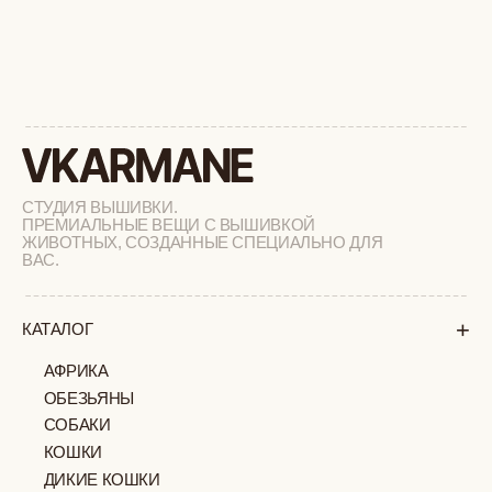
+
О БРЕНДЕ
+
ПОКУПАТЕЛЯМ
КАК ЗАКАЗАТЬ
ДОСТАВКА И ОПЛАТА
ВОЗВРАТ И ОБМЕН
УХОД ЗА ИЗДЕЛИЯМИ
ВОПРОС-ОТВЕТ
LOOKBOOK
ОТЗЫВЫ
МОСКВА
ПАВЛОВСКАЯ, 18С2
+7 (903) 253 22 53
Попасть к нам в офис можно только
по предварительной записи
Пн-Пт с 11:00 до 18:00
Суб-Вскр: выходной.