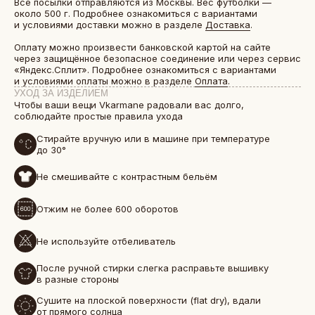
Все посылки отправляются из Москвы. Вес футболки —
около 500 г. Подробнее ознакомиться с вариантами
и условиями доставки можно в разделе
Доставка
.
Оплату можно произвести банковской картой на сайте
через защищённое безопасное соединение или через сервис
«Яндекс.Сплит». Подробнее ознакомиться с вариантами
и условиями оплаты можно в разделе
Оплата
.
УХОД ЗА ИЗДЕЛИЕМ
Чтобы ваши вещи Vkarmane радовали вас долго,
соблюдайте простые правила ухода
Стирайте вручную или в машине при температуре
до 30°
Не смешивайте с контрастным бельём
БОЛЕЕ 50 000 ДРУЗЕЙ VKARMANE ПО ВСЕЙ СТРАНЕ
Отжим не более 600 оборотов
Истории, которые мы носим «в кармане»
Не используйте отбеливатель
После ручной стирки слегка расправьте вышивку
в разные стороны
Сушите на плоской поверхности (flat dry), вдали
от прямого солнца