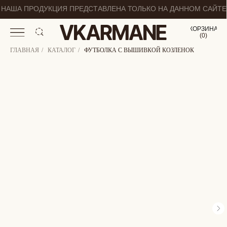
НАША ПРОДУКЦИЯ ПРЕДСТАВЛЕНА ТОЛЬКО НА ДАННОМ САЙТЕ
КОРЗИНА
(
0
0
)
ГЛАВНАЯ
/
КАТАЛОГ
/
ФУТБОЛКА С ВЫШИВКОЙ КОЗЛЕНОК