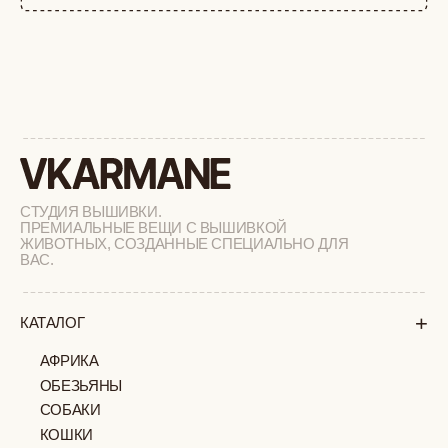
+
СОТРУДНИЧЕСТВО
+
О БРЕНДЕ
+
ПОКУПАТЕЛЯМ
КАК ЗАКАЗАТЬ
ДОСТАВКА И ОПЛАТА
ВОЗВРАТ И ОБМЕН
УХОД ЗА ИЗДЕЛИЯМИ
ВОПРОС-ОТВЕТ
LOOKBOOK
ОТЗЫВЫ
МОСКВА
ПАВЛОВСКАЯ, 18С2
+7 (903) 253 22 53
Попасть к нам в офис можно только
по предварительной записи
Пн-Пт с 11:00 до 18:00
Суб-Вскр: выходной.