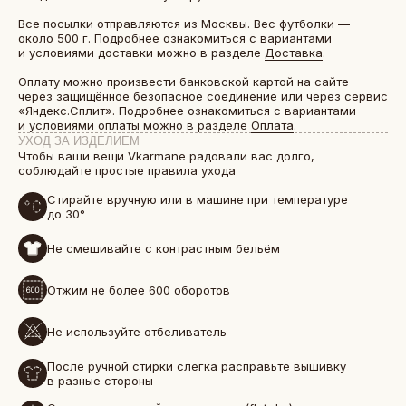
Все посылки отправляются из Москвы. Вес футболки —
около 500 г. Подробнее ознакомиться с вариантами
и условиями доставки можно в разделе
Доставка
.
Оплату можно произвести банковской картой на сайте
через защищённое безопасное соединение или через сервис
«Яндекс.Сплит». Подробнее ознакомиться с вариантами
и условиями оплаты можно в разделе
Оплата
.
УХОД ЗА ИЗДЕЛИЕМ
Чтобы ваши вещи Vkarmane радовали вас долго,
соблюдайте простые правила ухода
Стирайте вручную или в машине при температуре
до 30°
Не смешивайте с контрастным бельём
БОЛЕЕ 50 000 ДРУЗЕЙ VKARMANE ПО ВСЕЙ СТРАНЕ
Истории, которые мы носим «в кармане»
Отжим не более 600 оборотов
Не используйте отбеливатель
После ручной стирки слегка расправьте вышивку
в разные стороны