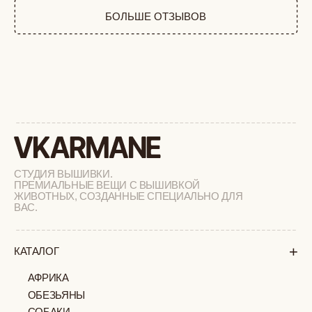
ФЕРМА
РАСПРОДАЖА
+
ПОДАРОЧНЫЙ СЕРТИФИКАТ
+
СОТРУДНИЧЕСТВО
+
О БРЕНДЕ
+
ПОКУПАТЕЛЯМ
КАК ЗАКАЗАТЬ
ДОСТАВКА И ОПЛАТА
ВОЗВРАТ И ОБМЕН
УХОД ЗА ИЗДЕЛИЯМИ
ВОПРОС-ОТВЕТ
LOOKBOOK
ОТЗЫВЫ
МОСКВА
ПАВЛОВСКАЯ, 18С2