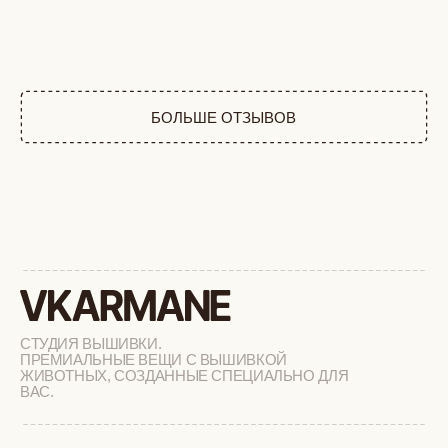
СТУДИЯ ВЫШИВКИ.
ПРЕМИАЛЬНЫЕ ВЕЩИ С ВЫШИВКОЙ
ЖИВОТНЫХ, СОЗДАННЫЕ СПЕЦИАЛЬНО ДЛЯ
ВАС.
+
КАТАЛОГ
АФРИКА
ОБЕЗЬЯНЫ
СОБАКИ
КОШКИ
ДИКИЕ КОШКИ
ТАЙГА
ФЕРМА
РАСПРОДАЖА
+
ПОДАРОЧНЫЙ СЕРТИФИКАТ
+
СОТРУДНИЧЕСТВО
+
О БРЕНДЕ