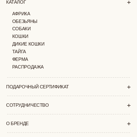
+
ПОКУПАТЕЛЯМ
КАК ЗАКАЗАТЬ
ДОСТАВКА И ОПЛАТА
ВОЗВРАТ И ОБМЕН
УХОД ЗА ИЗДЕЛИЯМИ
ВОПРОС-ОТВЕТ
LOOKBOOK
ОТЗЫВЫ
МОСКВА
ПАВЛОВСКАЯ, 18С2
+7 (903) 253 22 53
Попасть к нам в офис можно только
по предварительной записи
Пн-Пт с 11:00 до 18:00
Суб-Вскр: выходной.
ПОЛИТИКА
ОФЕРТА
КОНФИДЕНЦИАЛЬНОСТИ