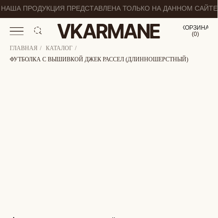
НАША ПРОДУКЦИЯ ПРЕДСТАВЛЕНА ТОЛЬКО НА ДАННОМ САЙТЕ
КОРЗИНА
(
0
0
)
ГЛАВНАЯ
/
КАТАЛОГ
/
ФУТБОЛКА С ВЫШИВКОЙ ДЖЕК РАССЕЛ (ДЛИННОШЕРСТНЫЙ)