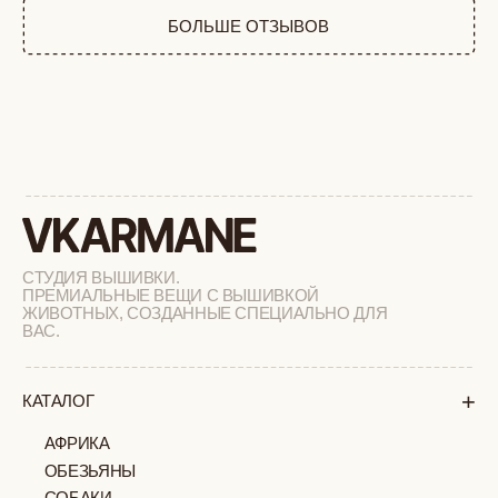
ФЕРМА
РАСПРОДАЖА
+
ПОДАРОЧНЫЙ СЕРТИФИКАТ
+
СОТРУДНИЧЕСТВО
+
О БРЕНДЕ
+
ПОКУПАТЕЛЯМ
КАК ЗАКАЗАТЬ
ДОСТАВКА И ОПЛАТА
ВОЗВРАТ И ОБМЕН
УХОД ЗА ИЗДЕЛИЯМИ
ВОПРОС-ОТВЕТ
LOOKBOOK
ОТЗЫВЫ
МОСКВА
ПАВЛОВСКАЯ, 18С2