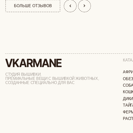
КАТАЛОГ
АФРИКА
СТУДИЯ ВЫШИВКИ.
ПРЕМИАЛЬНЫЕ ВЕЩИ С ВЫШИВКОЙ ЖИВОТНЫХ,
ОБЕЗЬЯНЫ
СОЗДАННЫЕ СПЕЦИАЛЬНО ДЛЯ ВАС
СОБАКИ
КОШКИ
ДИКИЕ КОШК
ТАЙГА
ФЕРМА
РАСПРОДАЖ
ИП ВЕЛИЛЯЕВ ЭДЕМ РАСИМОВИЧ
© 2019-2026
ОГРНИП: 320774600377032
ВСЕ ПРАВА 