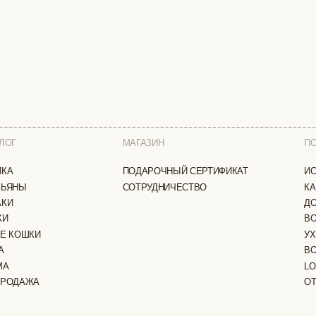
МАГАЗИН
ПОКУПАТЕЛЯМ
ПОДАРОЧНЫЙ СЕРТИФИКАТ
ИСТОРИЯ БРЕНДА
СОТРУДНИЧЕСТВО
КАК ЗАКАЗАТЬ
ДОСТАВКА И ОПЛА
ВОЗВРАТ И ОБМЕН
И
УХОД ЗА ИЗДЕЛИЯ
ВОПРОС-ОТВЕТ
LOOKBOOK
А
ОТЗЫВЫ
ЗАЩИЩЕНЫ
ПОЛИТИКА КОНФИДЕНЦИАЛЬНОСТИ
ОФЕРТА