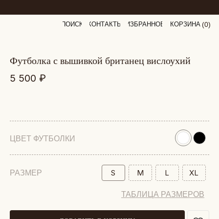
ПОИСК
КОНТАКТЫ
ИЗБРАННОЕ
КОРЗИНА
(
0
0
)
футболка с вышивкой британец вислоухий
5 500
₽
ЦВЕТ ФУТБОЛКИ
S
M
L
XL
РАЗМЕР
ТАБЛИЦА РАЗМЕРОВ