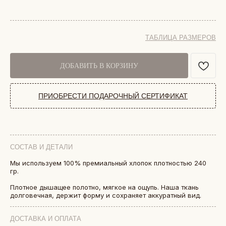
ТАБЛИЦА РАЗМЕРОВ
ДОБАВИТЬ В КОРЗИНУ
ПРИОБРЕСТИ ПОДАРОЧНЫЙ СЕРТИФИКАТ
СОСТАВ И ДЕТАЛИ
Мы используем 100% премиальный хлопок плотностью 240
гр.
БОЛЕЕ 50 000 ДРУЗЕЙ VKARMANE ПО ВСЕЙ СТРАНЕ
Истории, которые мы носим «в кармане»
Плотное дышащее полотно, мягкое на ощупь. Наша ткань
долговечная, держит форму и сохраняет аккуратный вид.
ДОСТАВКА И ОПЛАТА