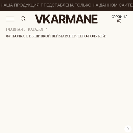
НАША ПРОДУКЦИЯ ПРЕДСТАВЛЕНА ТОЛЬКО НА ДАННОМ САЙТЕ
КОРЗИНА
(
0
0
)
ГЛАВНАЯ
/
КАТАЛОГ
/
ФУТБОЛКА С ВЫШИВКОЙ ВЕЙМАРАНЕР (СЕРО-ГОЛУБОЙ)