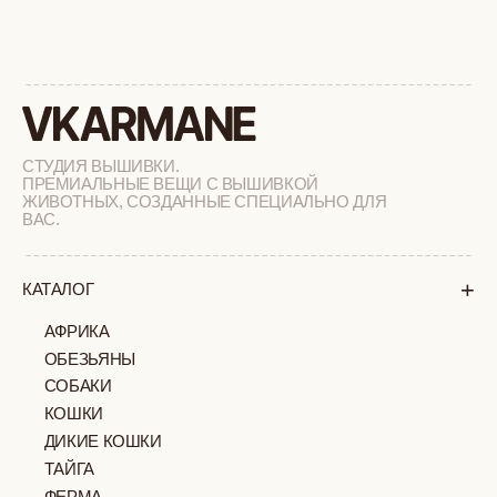
+
СОТРУДНИЧЕСТВО
+
О БРЕНДЕ
+
ПОКУПАТЕЛЯМ
КАК ЗАКАЗАТЬ
ДОСТАВКА И ОПЛАТА
ВОЗВРАТ И ОБМЕН
УХОД ЗА ИЗДЕЛИЯМИ
ВОПРОС-ОТВЕТ
LOOKBOOK
ОТЗЫВЫ
МОСКВА
ПАВЛОВСКАЯ, 18С2
+7 (903) 253 22 53
Попасть к нам в офис можно только
по предварительной записи
Пн-Пт с 11:00 до 18:00