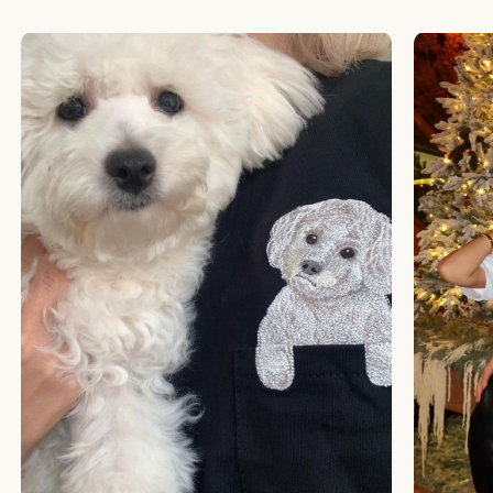
БОЛЬШЕ ОТЗЫВОВ
СТУДИЯ ВЫШИВКИ.
ПРЕМИАЛЬНЫЕ ВЕЩИ С ВЫШИВКОЙ ЖИВОТНЫХ,
СОЗДАННЫЕ СПЕЦИАЛЬНО ДЛЯ ВАС.
+
КАТАЛОГ
АФРИКА
ОБЕЗЬЯНЫ