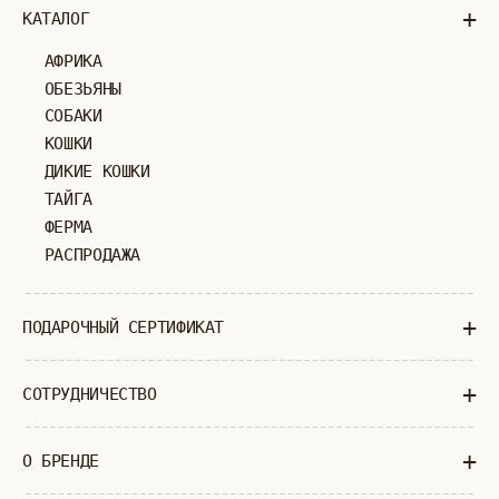
ОТЗЫВЫ
МОСКВА
ПАВЛОВСКАЯ, 18С2
+7 (903) 253 22 53
Попасть к нам в офис можно только
по предварительной записи
Пн-Пт с 11:00 до 18:00
Суб-Вскр: выходной.
ПОЛИТИКА КОНФИДЕНЦИАЛЬНОСТИ
ОФЕРТА
ИП ВЕЛИЛЯЕВ ЭДЕМ РАСИМОВИЧ
© 2019-2026
ОГРНИП: 320774600377032
ВСЕ ПРАВА ЗАЩИЩЕНЫ