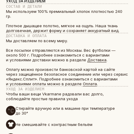
УХОД ЗА ИЗДЕЛИЕМ
СОСТАВ И ДЕТАЛИ
Мы используем 100% премиальный хлопок плотностью 240
гр.
Плотное дышащее полотно, мягкое на ощупь. Наша ткань
долговечная, держит форму и сохраняет аккуратный вид.
ДОСТАВКА И ОПЛАТА
Мы доставляем по всему миру.
Все посылки отправляются из Москвы. Вес футболки —
около 500 г. Подробнее ознакомиться с вариантами
и условиями доставки можно в разделе
Доставка
.
Оплату можно произвести банковской картой на сайте
через защищённое безопасное соединение или через сервис
«Яндекс.Сплит». Подробнее ознакомиться с вариантами
и условиями оплаты можно в разделе
Оплата
.
УХОД ЗА ИЗДЕЛИЕМ
Чтобы ваши вещи Vkarmane радовали вас долго,
соблюдайте простые правила ухода
Стирайте вручную или в машине при температуре
до 30°
Не смешивайте с контрастным бельём