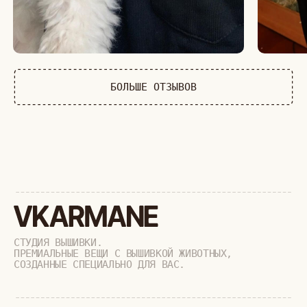
СОБАКИ
КОШКИ
ДИКИЕ КОШКИ
ТАЙГА
ФЕРМА
РАСПРОДАЖА
+
ПОДАРОЧНЫЙ СЕРТИФИКАТ
+
СОТРУДНИЧЕСТВО
+
О БРЕНДЕ
+
ПОКУПАТЕЛЯМ
КАК ЗАКАЗАТЬ
ДОСТАВКА И ОПЛАТА
ВОЗВРАТ И ОБМЕН
УХОД ЗА ИЗДЕЛИЯМИ
ВОПРОС-ОТВЕТ
LOOKBOOK