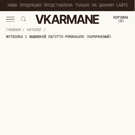
НАША ПРОДУКЦИЯ ПРЕДСТАВЛЕНА ТОЛЬКО НА ДАННОМ САЙТЕ
КОРЗИНА
(
0
0
)
ГЛАВНАЯ
/
КАТАЛОГ
/
ФУТБОЛКА С ВЫШИВКОЙ ЛАГОТТО-РОМАНЬОЛО (КОРИЧНЕВЫЙ)