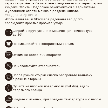
через защищённое безопасное соединение или через сервис
«Яндекс.Сплит». Подробнее ознакомиться с вариантами
и условиями оплаты можно в разделе
Оплата
.
УХОД ЗА ИЗДЕЛИЕМ
Чтобы ваши вещи Vkarmane радовали вас долго,
соблюдайте простые правила ухода
Стирайте вручную или в машине при температуре
до 30°
Не смешивайте с контрастным бельём
Отжим не более 600 оборотов
БОЛЕЕ 50 000 ДРУЗЕЙ VKARMANE ПО ВСЕЙ СТРАНЕ
Истории, которые мы носим «в кармане»
Не используйте отбеливатель
После ручной стирки слегка расправьте вышивку
в разные стороны
Сушите на плоской поверхности (flat dry), вдали
от прямого солнца
Гладьте с изнанки, при средней температуре и с паром