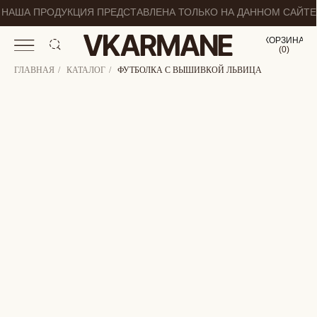
НАША ПРОДУКЦИЯ ПРЕДСТАВЛЕНА ТОЛЬКО НА ДАННОМ САЙТЕ
КОРЗИНА
(
0
0
)
ГЛАВНАЯ
/
КАТАЛОГ
/
ФУТБОЛКА С ВЫШИВКОЙ ЛЬВИЦА