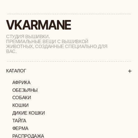
+
ПОКУПАТЕЛЯМ
КАК ЗАКАЗАТЬ
ДОСТАВКА И ОПЛАТА
ВОЗВРАТ И ОБМЕН
УХОД ЗА ИЗДЕЛИЯМИ
ВОПРОС-ОТВЕТ
LOOKBOOK
ОТЗЫВЫ
МОСКВА
ПАВЛОВСКАЯ, 18С2
+7 (903) 253 22 53
Попасть к нам в офис можно только
по предварительной записи
Пн-Пт с 11:00 до 18:00
Суб-Вскр: выходной.
ПОЛИТИКА
ОФЕРТА