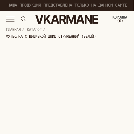
НАША ПРОДУКЦИЯ ПРЕДСТАВЛЕНА ТОЛЬКО НА ДАННОМ САЙТЕ
КОРЗИНА
(
0
0
)
ГЛАВНАЯ
/
КАТАЛОГ
/
ФУТБОЛКА С ВЫШИВКОЙ ШПИЦ СТРИЖЕННЫЙ (БЕЛЫЙ)