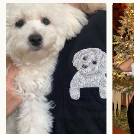
БОЛЬШЕ ОТЗЫВОВ
СТУДИЯ ВЫШИВКИ.
ПРЕМИАЛЬНЫЕ ВЕЩИ С ВЫШИВКОЙ ЖИВОТНЫХ,
СОЗДАННЫЕ СПЕЦИАЛЬНО ДЛЯ ВАС.
+
КАТАЛОГ
АФРИКА
ОБЕЗЬЯНЫ
СОБАКИ