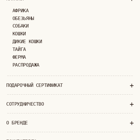
МОСКВА
ПАВЛОВСКАЯ, 18С2
+7 (903) 253 22 53
Попасть к нам в офис можно только
по предварительной записи
Пн-Пт с 11:00 до 18:00
Суб-Вскр: выходной.
ПОЛИТИКА КОНФИДЕНЦИАЛЬНОСТИ
ОФЕРТА
ИП ВЕЛИЛЯЕВ ЭДЕМ РАСИМОВИЧ
© 2019-2026
ОГРНИП: 320774600377032
ВСЕ ПРАВА ЗАЩИЩЕНЫ