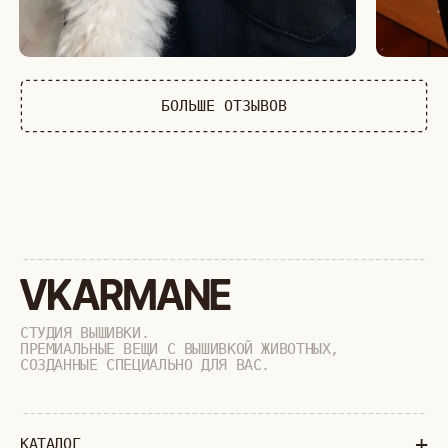
КОШКИ
ДИКИЕ КОШКИ
ТАЙГА
ФЕРМА
РАСПРОДАЖА
+
ПОДАРОЧНЫЙ СЕРТИФИКАТ
+
СОТРУДНИЧЕСТВО
+
О БРЕНДЕ
+
ПОКУПАТЕЛЯМ
КАК ЗАКАЗАТЬ
ДОСТАВКА И ОПЛАТА
ВОЗВРАТ И ОБМЕН
УХОД ЗА ИЗДЕЛИЯМИ
ВОПРОС-ОТВЕТ
LOOKBOOK
ОТЗЫВЫ