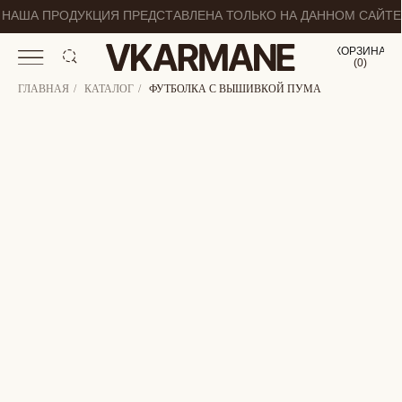
НАША ПРОДУКЦИЯ ПРЕДСТАВЛЕНА ТОЛЬКО НА ДАННОМ САЙТЕ
КОРЗИНА
(
0
0
)
ГЛАВНАЯ
/
КАТАЛОГ
/
ФУТБОЛКА С ВЫШИВКОЙ ПУМА