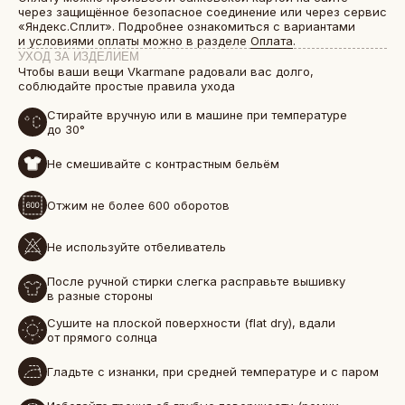
через защищённое безопасное соединение или через сервис
«Яндекс.Сплит». Подробнее ознакомиться с вариантами
и условиями оплаты можно в разделе
Оплата
.
УХОД ЗА ИЗДЕЛИЕМ
Чтобы ваши вещи Vkarmane радовали вас долго,
соблюдайте простые правила ухода
Стирайте вручную или в машине при температуре
до 30°
Не смешивайте с контрастным бельём
Отжим не более 600 оборотов
БОЛЕЕ 50 000 ДРУЗЕЙ VKARMANE ПО ВСЕЙ СТРАНЕ
Истории, которые мы носим «в кармане»
Не используйте отбеливатель
После ручной стирки слегка расправьте вышивку
в разные стороны
Сушите на плоской поверхности (flat dry), вдали
от прямого солнца
Гладьте с изнанки, при средней температуре и с паром