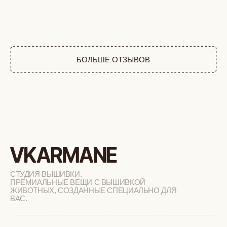
СТУДИЯ ВЫШИВКИ.
ПРЕМИАЛЬНЫЕ ВЕЩИ С ВЫШИВКОЙ
ЖИВОТНЫХ, СОЗДАННЫЕ СПЕЦИАЛЬНО ДЛЯ
ВАС.
+
КАТАЛОГ
АФРИКА
ОБЕЗЬЯНЫ
СОБАКИ
КОШКИ
ДИКИЕ КОШКИ
ТАЙГА
ФЕРМА
РАСПРОДАЖА
+
ПОДАРОЧНЫЙ СЕРТИФИКАТ
+
СОТРУДНИЧЕСТВО
+
О БРЕНДЕ