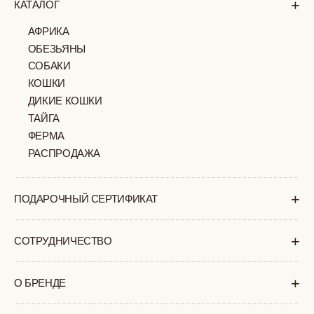
+
ПОКУПАТЕЛЯМ
КАК ЗАКАЗАТЬ
ДОСТАВКА И ОПЛАТА
ВОЗВРАТ И ОБМЕН
УХОД ЗА ИЗДЕЛИЯМИ
ВОПРОС-ОТВЕТ
LOOKBOOK
ОТЗЫВЫ
МОСКВА
ПАВЛОВСКАЯ, 18С2
+7 (903) 253 22 53
Попасть к нам в офис можно только
по предварительной записи
Пн-Пт с 11:00 до 18:00
Суб-Вскр: выходной.
ПОЛИТИКА
ОФЕРТА
КОНФИДЕНЦИАЛЬНОСТИ