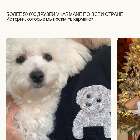
СТУДИЯ ВЫШИВКИ.
ПРЕМИАЛЬНЫЕ ВЕЩИ С ВЫШИВКОЙ
ЖИВОТНЫХ, СОЗДАННЫЕ СПЕЦИАЛЬНО ДЛЯ
ВАС.
+
КАТАЛОГ
АФРИКА
+
ПОДАРОЧНЫЙ СЕРТИФИКАТ
ОБЕЗЬЯНЫ
СОБАКИ
КОШКИ
+
СОТРУДНИЧЕСТВО
ДИКИЕ КОШКИ
ТАЙГА
+
О БРЕНДЕ
ФЕРМА
РАСПРОДАЖА
+
ПОКУПАТЕЛЯМ
КАК ЗАКАЗАТЬ
ДОСТАВКА И ОПЛАТА
МОСКВА