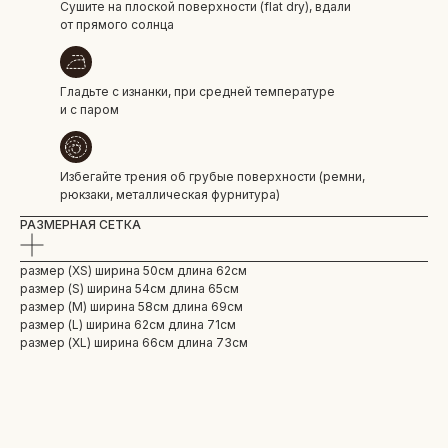
Сушите на плоской поверхности (flat dry), вдали
от прямого солнца
Гладьте с изнанки, при средней температуре
и с паром
Избегайте трения об грубые поверхности (ремни,
рюкзаки, металлическая фурнитура)
РАЗМЕРНАЯ СЕТКА
размер (ХS) ширина 50см длина 62см
размер (S) ширина 54см длина 65см
размер (M) ширина 58см длина 69см
размер (L) ширина 62см длина 71см
размер (XL) ширина 66см длина 73см
БОЛЬШЕ ОТЗЫВОВ