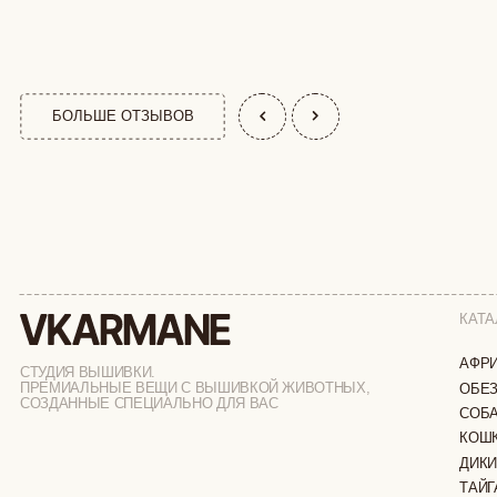
КАТАЛОГ
АФРИКА
СТУДИЯ ВЫШИВКИ.
ПРЕМИАЛЬНЫЕ ВЕЩИ С ВЫШИВКОЙ ЖИВОТНЫХ,
ОБЕЗЬЯНЫ
СОЗДАННЫЕ СПЕЦИАЛЬНО ДЛЯ ВАС
СОБАКИ
КОШКИ
ДИКИЕ КОШК
ТАЙГА
ФЕРМА
РАСПРОДАЖ
ИП ВЕЛИЛЯЕВ ЭДЕМ РАСИМОВИЧ
© 2019-2026
ОГРНИП: 320774600377032
ВСЕ ПРАВА 