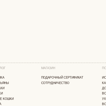
МАГАЗИН
ПОКУПАТЕЛЯМ
ПОДАРОЧНЫЙ СЕРТИФИКАТ
ИСТОРИЯ БРЕНДА
СОТРУДНИЧЕСТВО
КАК ЗАКАЗАТЬ
ДОСТАВКА И ОПЛА
ВОЗВРАТ И ОБМЕН
И
УХОД ЗА ИЗДЕЛИЯ
ВОПРОС-ОТВЕТ
LOOKBOOK
А
ОТЗЫВЫ
ЗАЩИЩЕНЫ
ПОЛИТИКА КОНФИДЕНЦИАЛЬНОСТИ
ОФЕРТА