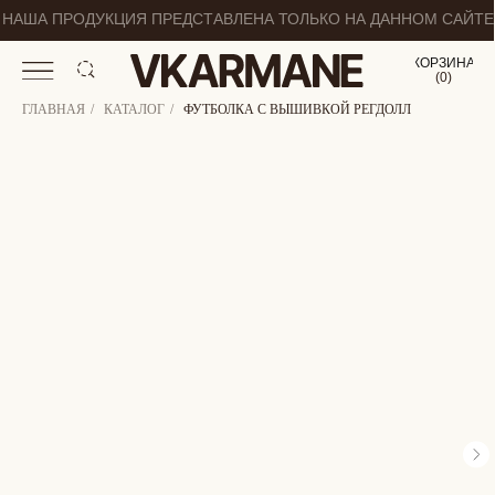
НАША ПРОДУКЦИЯ ПРЕДСТАВЛЕНА ТОЛЬКО НА ДАННОМ САЙТЕ
КОРЗИНА
(
0
0
)
ГЛАВНАЯ
/
КАТАЛОГ
/
ФУТБОЛКА С ВЫШИВКОЙ РЕГДОЛЛ