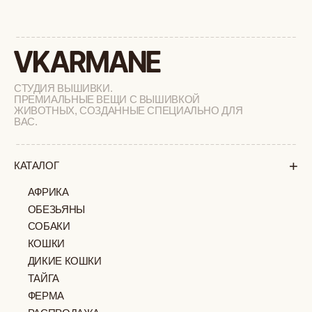
+
СОТРУДНИЧЕСТВО
+
О БРЕНДЕ
+
ПОКУПАТЕЛЯМ
КАК ЗАКАЗАТЬ
ДОСТАВКА И ОПЛАТА
ВОЗВРАТ И ОБМЕН
УХОД ЗА ИЗДЕЛИЯМИ
ВОПРОС-ОТВЕТ
LOOKBOOK
ОТЗЫВЫ
МОСКВА
ПАВЛОВСКАЯ, 18С2
+7 (903) 253 22 53
Попасть к нам в офис можно только
по предварительной записи
Пн-Пт с 11:00 до 18:00
Суб-Вскр: выходной.