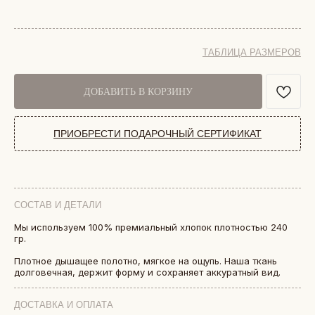
ТАБЛИЦА РАЗМЕРОВ
ДОБАВИТЬ В КОРЗИНУ
ПРИОБРЕСТИ ПОДАРОЧНЫЙ СЕРТИФИКАТ
СОСТАВ И ДЕТАЛИ
Мы используем 100% премиальный хлопок плотностью 240
гр.
БОЛЕЕ 50 000 ДРУЗЕЙ VKARMANE ПО ВСЕЙ СТРАНЕ
Истории, которые мы носим «в кармане»
Плотное дышащее полотно, мягкое на ощупь. Наша ткань
долговечная, держит форму и сохраняет аккуратный вид.
ДОСТАВКА И ОПЛАТА