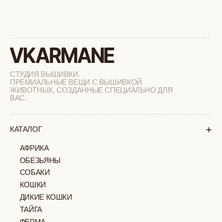
+
СОТРУДНИЧЕСТВО
+
О БРЕНДЕ
+
ПОКУПАТЕЛЯМ
КАК ЗАКАЗАТЬ
ДОСТАВКА И ОПЛАТА
ВОЗВРАТ И ОБМЕН
УХОД ЗА ИЗДЕЛИЯМИ
ВОПРОС-ОТВЕТ
LOOKBOOK
ОТЗЫВЫ
МОСКВА
ПАВЛОВСКАЯ, 18С2
+7 (903) 253 22 53
Попасть к нам в офис можно только
по предварительной записи
Пн-Пт с 11:00 до 18:00