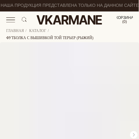
НАША ПРОДУКЦИЯ ПРЕДСТАВЛЕНА ТОЛЬКО НА ДАННОМ САЙТЕ
КОРЗИНА
(
0
0
)
ГЛАВНАЯ
/
КАТАЛОГ
/
ФУТБОЛКА С ВЫШИВКОЙ ТОЙ ТЕРЬЕР (РЫЖИЙ)