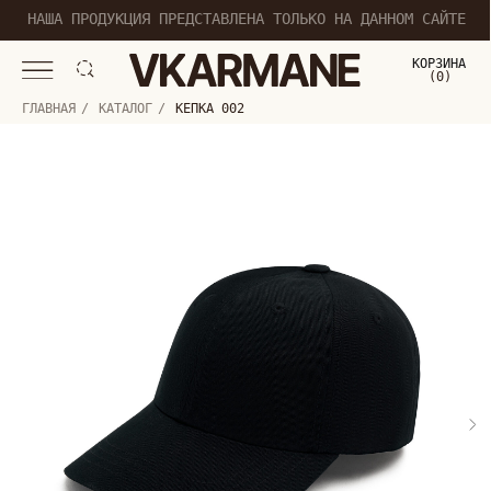
НАША ПРОДУКЦИЯ ПРЕДСТАВЛЕНА ТОЛЬКО НА ДАННОМ САЙТЕ
КОРЗИНА
(
0
0
)
ГЛАВНАЯ
/
КАТАЛОГ
/
КЕПКА 002