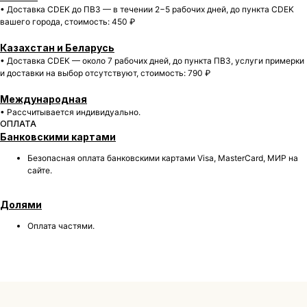
• Доставка CDEK до ПВЗ — в течении 2−5 рабочих дней, до пункта CDEK
вашего города, cтоимость: 450 ₽
Казахстан и Беларусь
• Доставка CDEK — около 7 рабочих дней, до пункта ПВЗ, услуги примерки
и доставки на выбор отсутствуют, cтоимость: 790 ₽
БОЛЕЕ 50 000 ДРУЗЕЙ VKARMANE ПО ВСЕЙ СТРАНЕ
Международная
Истории, которые мы носим «в кармане»
• Рассчитывается индивидуально.
ОПЛАТА
Банковскими картами
Безопасная оплата банковскими картами Visa, MasterCard, МИР на
сайте.
Долями
Оплата частями.