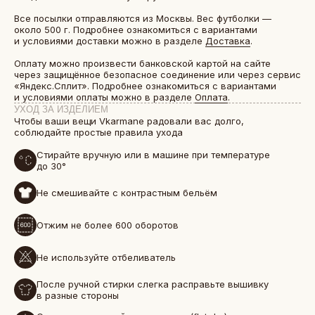
Все посылки отправляются из Москвы. Вес футболки —
около 500 г. Подробнее ознакомиться с вариантами
и условиями доставки можно в разделе
Доставка
.
Оплату можно произвести банковской картой на сайте
через защищённое безопасное соединение или через сервис
«Яндекс.Сплит». Подробнее ознакомиться с вариантами
и условиями оплаты можно в разделе
Оплата
.
УХОД ЗА ИЗДЕЛИЕМ
Чтобы ваши вещи Vkarmane радовали вас долго,
соблюдайте простые правила ухода
Стирайте вручную или в машине при температуре
до 30°
Не смешивайте с контрастным бельём
БОЛЕЕ 50 000 ДРУЗЕЙ VKARMANE ПО ВСЕЙ СТРАНЕ
Истории, которые мы носим «в кармане»
Отжим не более 600 оборотов
Не используйте отбеливатель
После ручной стирки слегка расправьте вышивку
в разные стороны