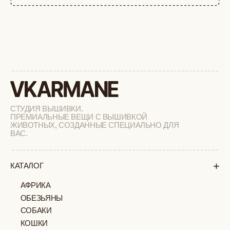
+
СОТРУДНИЧЕСТВО
+
О БРЕНДЕ
+
ПОКУПАТЕЛЯМ
КАК ЗАКАЗАТЬ
ДОСТАВКА И ОПЛАТА
ВОЗВРАТ И ОБМЕН
УХОД ЗА ИЗДЕЛИЯМИ
ВОПРОС-ОТВЕТ
LOOKBOOK
ОТЗЫВЫ
МОСКВА
ПАВЛОВСКАЯ, 18С2
+7 (903) 253 22 53
Попасть к нам в офис можно только
по предварительной записи
Пн-Пт с 11:00 до 18:00
Суб-Вскр: выходной.