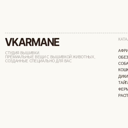
АФРИКА
СТУДИЯ ВЫШИВКИ.
ПРЕМИАЛЬНЫЕ ВЕЩИ С ВЫШИВКОЙ ЖИВОТНЫХ,
ОБЕЗЬЯНЫ
СОЗДАННЫЕ СПЕЦИАЛЬНО ДЛЯ ВАС
СОБАКИ
КОШКИ
ДИКИЕ КОШК
ТАЙГА
ФЕРМА
РАСПРОДАЖ
ИП ВЕЛИЛЯЕВ ЭДЕМ РАСИМОВИЧ
© 2019-2026
ОГРНИП: 320774600377032
ВСЕ ПРАВА 