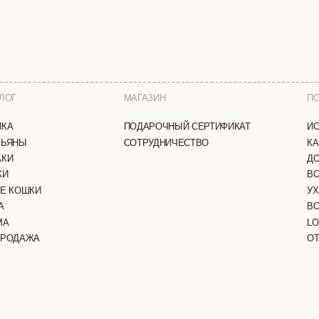
ПОДАРОЧНЫЙ СЕРТИФИКАТ
ИСТОРИЯ БРЕНДА
СОТРУДНИЧЕСТВО
КАК ЗАКАЗАТЬ
ДОСТАВКА И ОПЛА
ВОЗВРАТ И ОБМЕН
И
УХОД ЗА ИЗДЕЛИЯ
ВОПРОС-ОТВЕТ
LOOKBOOK
А
ОТЗЫВЫ
ЗАЩИЩЕНЫ
ПОЛИТИКА КОНФИДЕНЦИАЛЬНОСТИ
ОФЕРТА