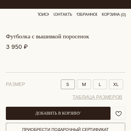
ПОИСК
КОНТАКТЫ
ИЗБРАННОЕ
КОРЗИНА
(
0
0
)
футболка с вышивкой поросенок
3 950
₽
S
M
L
XL
РАЗМЕР
ТАБЛИЦА РАЗМЕРОВ
ДОБАВИТЬ В КОРЗИНУ
ПРИОБРЕСТИ ПОДАРОЧНЫЙ СЕРТИФИКАТ