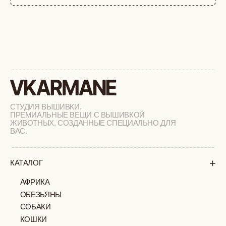
+
СОТРУДНИЧЕСТВО
+
О БРЕНДЕ
+
ПОКУПАТЕЛЯМ
КАК ЗАКАЗАТЬ
ДОСТАВКА И ОПЛАТА
ВОЗВРАТ И ОБМЕН
УХОД ЗА ИЗДЕЛИЯМИ
ВОПРОС-ОТВЕТ
LOOKBOOK
ОТЗЫВЫ
МОСКВА
ПАВЛОВСКАЯ, 18С2
+7 (903) 253 22 53
Попасть к нам в офис можно только
по предварительной записи
Пн-Пт с 11:00 до 18:00
Суб-Вскр: выходной.