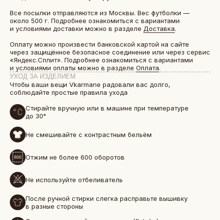
Все посылки отправляются из Москвы. Вес футболки —
около 500 г. Подробнее ознакомиться с вариантами
и условиями доставки можно в разделе
Доставка
.
Оплату можно произвести банковской картой на сайте
через защищённое безопасное соединение или через сервис
«Яндекс.Сплит». Подробнее ознакомиться с вариантами
и условиями оплаты можно в разделе
Оплата
.
УХОД ЗА ИЗДЕЛИЕМ
Чтобы ваши вещи Vkarmane радовали вас долго,
соблюдайте простые правила ухода
Стирайте вручную или в машине при температуре
до 30°
Не смешивайте с контрастным бельём
БОЛЕЕ 50 000 ДРУЗЕЙ VKARMANE ПО ВСЕЙ СТРАНЕ
Истории, которые мы носим «в кармане»
Отжим не более 600 оборотов
Не используйте отбеливатель
После ручной стирки слегка расправьте вышивку
в разные стороны