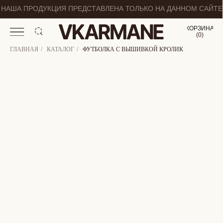
НАША ПРОДУКЦИЯ ПРЕДСТАВЛЕНА ТОЛЬКО НА ДАННОМ САЙТЕ
КОРЗИНА
(
0
0
)
ГЛАВНАЯ
/
КАТАЛОГ
/
ФУТБОЛКА С ВЫШИВКОЙ КРОЛИК