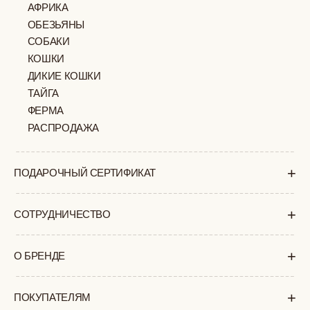
МОСКВА
ПАВЛОВСКАЯ, 18С2
+7 (903) 253 22 53
Попасть к нам в офис можно только
по предварительной записи
Пн-Пт с 11:00 до 18:00
Суб-Вскр: выходной.
ПОЛИТИКА
ОФЕРТА
КОНФИДЕНЦИАЛЬНОСТИ
ИП ВЕЛИЛЯЕВ ЭДЕМ
© 2019-2026
РАСИМОВИЧ ОГРНИП:
ВСЕ ПРАВА ЗАЩИЩЕНЫ
320774600377032