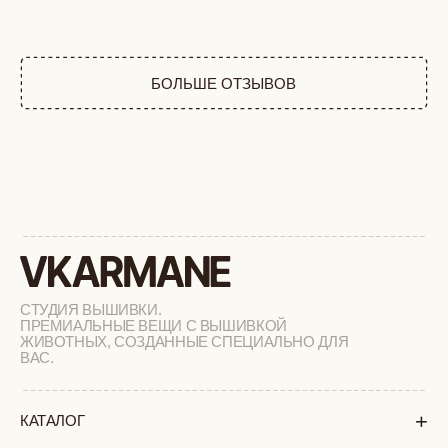
ДИКИЕ КОШКИ
ТАЙГА
ФЕРМА
РАСПРОДАЖА
+
ПОДАРОЧНЫЙ СЕРТИФИКАТ
+
СОТРУДНИЧЕСТВО
+
О БРЕНДЕ
+
ПОКУПАТЕЛЯМ
КАК ЗАКАЗАТЬ
ДОСТАВКА И ОПЛАТА
ВОЗВРАТ И ОБМЕН
УХОД ЗА ИЗДЕЛИЯМИ
ВОПРОС-ОТВЕТ
LOOKBOOK
ОТЗЫВЫ