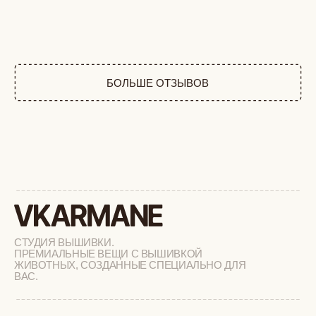
СТУДИЯ ВЫШИВКИ.
ПРЕМИАЛЬНЫЕ ВЕЩИ С ВЫШИВКОЙ
ЖИВОТНЫХ, СОЗДАННЫЕ СПЕЦИАЛЬНО ДЛЯ
ВАС.
+
КАТАЛОГ
АФРИКА
ОБЕЗЬЯНЫ
СОБАКИ
КОШКИ
ДИКИЕ КОШКИ
ТАЙГА
ФЕРМА
РАСПРОДАЖА
+
ПОДАРОЧНЫЙ СЕРТИФИКАТ
+
СОТРУДНИЧЕСТВО
+
О БРЕНДЕ