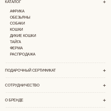
+
ПОКУПАТЕЛЯМ
КАК ЗАКАЗАТЬ
ДОСТАВКА И ОПЛАТА
ВОЗВРАТ И ОБМЕН
УХОД ЗА ИЗДЕЛИЯМИ
ВОПРОС-ОТВЕТ
LOOKBOOK
ОТЗЫВЫ
МОСКВА
ПАВЛОВСКАЯ, 18С2
+7 (903) 253 22 53
Попасть к нам в офис можно только
по предварительной записи
Пн-Пт с 11:00 до 18:00
Суб-Вскр: выходной.
ПОЛИТИКА
ОФЕРТА
КОНФИДЕНЦИАЛЬНОСТИ