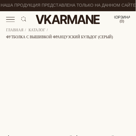
НАША ПРОДУКЦИЯ ПРЕДСТАВЛЕНА ТОЛЬКО НА ДАННОМ САЙТЕ
КОРЗИНА
(
0
0
)
ГЛАВНАЯ
/
КАТАЛОГ
/
ФУТБОЛКА С ВЫШИВКОЙ ФРАНЦУЗСКИЙ БУЛЬДОГ (СЕРЫЙ)