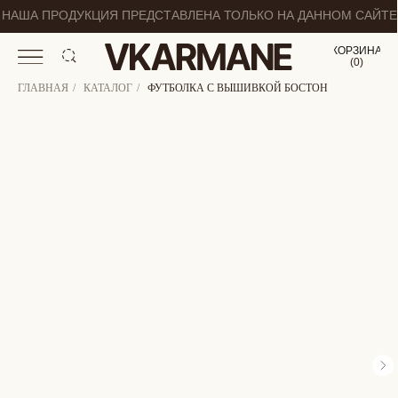
НАША ПРОДУКЦИЯ ПРЕДСТАВЛЕНА ТОЛЬКО НА ДАННОМ САЙТЕ
КОРЗИНА
(
0
0
)
ГЛАВНАЯ
/
КАТАЛОГ
/
ФУТБОЛКА С ВЫШИВКОЙ БОСТОН