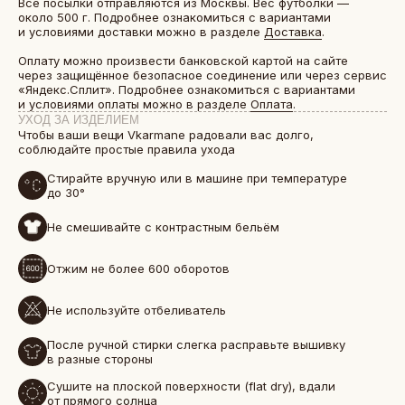
Все посылки отправляются из Москвы. Вес футболки —
около 500 г. Подробнее ознакомиться с вариантами
и условиями доставки можно в разделе
Доставка
.
Оплату можно произвести банковской картой на сайте
через защищённое безопасное соединение или через сервис
«Яндекс.Сплит». Подробнее ознакомиться с вариантами
и условиями оплаты можно в разделе
Оплата
.
УХОД ЗА ИЗДЕЛИЕМ
Чтобы ваши вещи Vkarmane радовали вас долго,
соблюдайте простые правила ухода
Стирайте вручную или в машине при температуре
до 30°
Не смешивайте с контрастным бельём
БОЛЕЕ 50 000 ДРУЗЕЙ VKARMANE ПО ВСЕЙ СТРАНЕ
Отжим не более 600 оборотов
Истории, которые мы носим «в кармане»
Не используйте отбеливатель
После ручной стирки слегка расправьте вышивку
в разные стороны
Сушите на плоской поверхности (flat dry), вдали
от прямого солнца