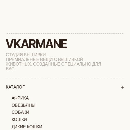
+
О БРЕНДЕ
+
ПОКУПАТЕЛЯМ
КАК ЗАКАЗАТЬ
ДОСТАВКА И ОПЛАТА
ВОЗВРАТ И ОБМЕН
УХОД ЗА ИЗДЕЛИЯМИ
ВОПРОС-ОТВЕТ
LOOKBOOK
ОТЗЫВЫ
МОСКВА
ПАВЛОВСКАЯ, 18С2
+7 (903) 253 22 53
Попасть к нам в офис можно только
по предварительной записи
Пн-Пт с 11:00 до 18:00
Суб-Вскр: выходной.