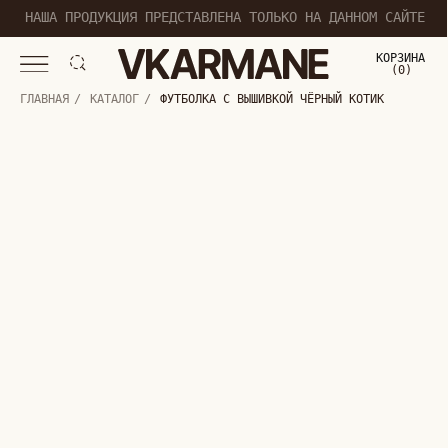
НАША ПРОДУКЦИЯ ПРЕДСТАВЛЕНА ТОЛЬКО НА ДАННОМ САЙТЕ
КОРЗИНА
(
0
0
)
ГЛАВНАЯ
/
КАТАЛОГ
/
ФУТБОЛКА С ВЫШИВКОЙ ЧЁРНЫЙ КОТИК