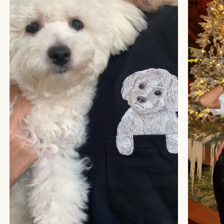
БОЛЬШЕ ОТЗЫВОВ
СТУДИЯ ВЫШИВКИ.
ПРЕМИАЛЬНЫЕ ВЕЩИ С ВЫШИВКОЙ ЖИВОТНЫХ,
СОЗДАННЫЕ СПЕЦИАЛЬНО ДЛЯ ВАС.
+
КАТАЛОГ
АФРИКА
+
ПОДАРОЧНЫЙ СЕРТИФИКАТ
ОБЕЗЬЯНЫ
СОБАКИ
КОШКИ
+
СОТРУДНИЧЕСТВО