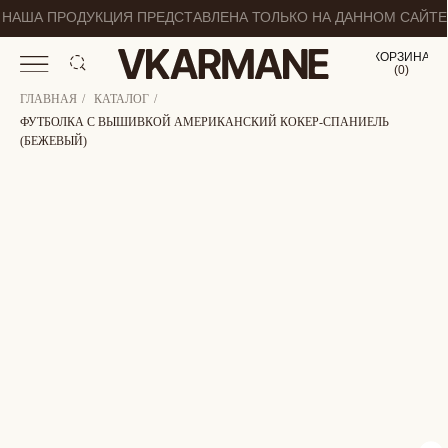
НАША ПРОДУКЦИЯ ПРЕДСТАВЛЕНА ТОЛЬКО НА ДАННОМ САЙТЕ
КОРЗИНА
(
0
0
)
ГЛАВНАЯ
/
КАТАЛОГ
/
ФУТБОЛКА С ВЫШИВКОЙ АМЕРИКАНСКИЙ КОКЕР-СПАНИЕЛЬ
(БЕЖЕВЫЙ)