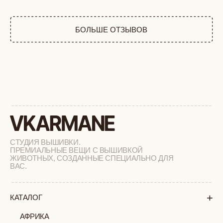
ТАЙГА
ФЕРМА
РАСПРОДАЖА
+
ПОДАРОЧНЫЙ СЕРТИФИКАТ
+
СОТРУДНИЧЕСТВО
+
О БРЕНДЕ
+
ПОКУПАТЕЛЯМ
КАК ЗАКАЗАТЬ
ДОСТАВКА И ОПЛАТА
ВОЗВРАТ И ОБМЕН
УХОД ЗА ИЗДЕЛИЯМИ
ВОПРОС-ОТВЕТ
LOOKBOOK
ОТЗЫВЫ