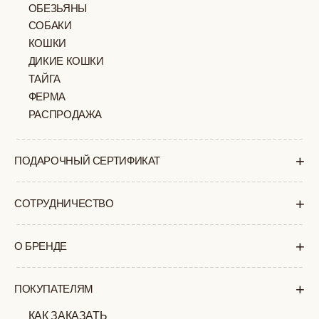
МОСКВА
ПАВЛОВСКАЯ, 18С2
+7 (903) 253 22 53
Попасть к нам в офис можно только
по предварительной записи
Пн-Пт с 11:00 до 18:00
Суб-Вскр: выходной.
ПОЛИТИКА
ОФЕРТА
КОНФИДЕНЦИАЛЬНОСТИ
ИП ВЕЛИЛЯЕВ ЭДЕМ
© 2019-2026
РАСИМОВИЧ ОГРНИП:
ВСЕ ПРАВА ЗАЩИЩЕНЫ
320774600377032