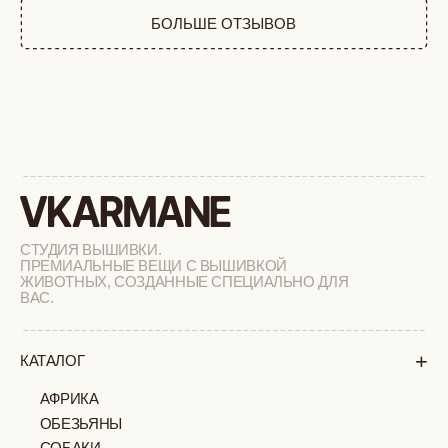
ФЕРМА
РАСПРОДАЖА
+
ПОДАРОЧНЫЙ СЕРТИФИКАТ
+
СОТРУДНИЧЕСТВО
+
О БРЕНДЕ
+
ПОКУПАТЕЛЯМ
КАК ЗАКАЗАТЬ
ДОСТАВКА И ОПЛАТА
ВОЗВРАТ И ОБМЕН
УХОД ЗА ИЗДЕЛИЯМИ
ВОПРОС-ОТВЕТ
LOOKBOOK
ОТЗЫВЫ
МОСКВА
ПАВЛОВСКАЯ, 18С2