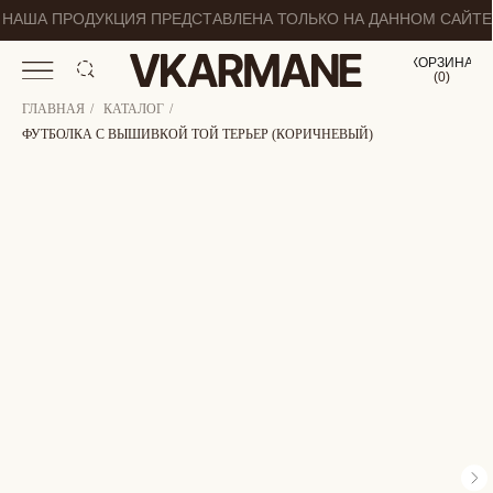
НАША ПРОДУКЦИЯ ПРЕДСТАВЛЕНА ТОЛЬКО НА ДАННОМ САЙТЕ
КОРЗИНА
(
0
0
)
ГЛАВНАЯ
/
КАТАЛОГ
/
ФУТБОЛКА С ВЫШИВКОЙ ТОЙ ТЕРЬЕР (КОРИЧНЕВЫЙ)