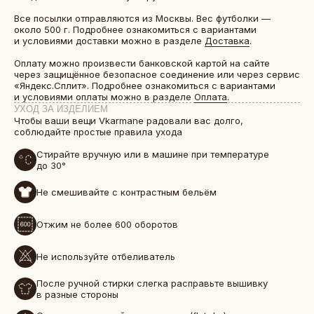
Все посылки отправляются из Москвы. Вес футболки —
около 500 г. Подробнее ознакомиться с вариантами
и условиями доставки можно в разделе
Доставка
.
Оплату можно произвести банковской картой на сайте
через защищённое безопасное соединение или через сервис
«Яндекс.Сплит». Подробнее ознакомиться с вариантами
и условиями оплаты можно в разделе
Оплата
.
УХОД ЗА ИЗДЕЛИЕМ
Чтобы ваши вещи Vkarmane радовали вас долго,
соблюдайте простые правила ухода
Стирайте вручную или в машине при температуре
до 30°
Не смешивайте с контрастным бельём
БОЛЕЕ 50 000 ДРУЗЕЙ VKARMANE ПО ВСЕЙ СТРАНЕ
Истории, которые мы носим «в кармане»
Отжим не более 600 оборотов
Не используйте отбеливатель
После ручной стирки слегка расправьте вышивку
в разные стороны