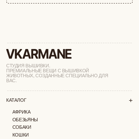
+
СОТРУДНИЧЕСТВО
+
О БРЕНДЕ
+
ПОКУПАТЕЛЯМ
КАК ЗАКАЗАТЬ
ДОСТАВКА И ОПЛАТА
ВОЗВРАТ И ОБМЕН
УХОД ЗА ИЗДЕЛИЯМИ
ВОПРОС-ОТВЕТ
LOOKBOOK
ОТЗЫВЫ
МОСКВА
ПАВЛОВСКАЯ, 18С2
+7 (903) 253 22 53
Попасть к нам в офис можно только
по предварительной записи
Пн-Пт с 11:00 до 18:00
Суб-Вскр: выходной.