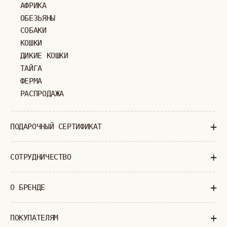
МОСКВА
ПАВЛОВСКАЯ, 18С2
+7 (903) 253 22 53
Попасть к нам в офис можно только
по предварительной записи
Пн-Пт с 11:00 до 18:00
Суб-Вскр: выходной.
ПОЛИТИКА КОНФИДЕНЦИАЛЬНОСТИ
ОФЕРТА
ИП ВЕЛИЛЯЕВ ЭДЕМ РАСИМОВИЧ
© 2019-2026
ОГРНИП: 320774600377032
ВСЕ ПРАВА ЗАЩИЩЕНЫ