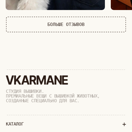
ДИКИЕ КОШКИ
ТАЙГА
ФЕРМА
РАСПРОДАЖА
+
ПОДАРОЧНЫЙ СЕРТИФИКАТ
+
СОТРУДНИЧЕСТВО
+
О БРЕНДЕ
+
ПОКУПАТЕЛЯМ
КАК ЗАКАЗАТЬ
ДОСТАВКА И ОПЛАТА
ВОЗВРАТ И ОБМЕН
УХОД ЗА ИЗДЕЛИЯМИ
ВОПРОС-ОТВЕТ
LOOKBOOK
ОТЗЫВЫ