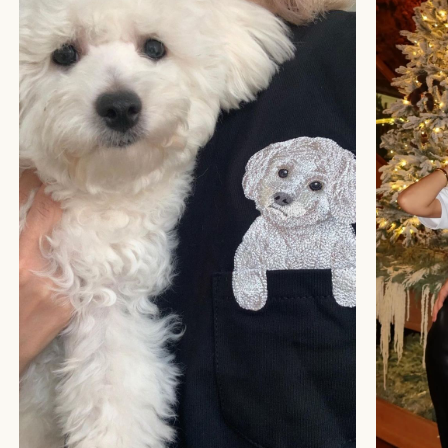
БОЛЬШЕ ОТЗЫВОВ
СТУДИЯ ВЫШИВКИ.
ПРЕМИАЛЬНЫЕ ВЕЩИ С ВЫШИВКОЙ ЖИВОТНЫХ,
СОЗДАННЫЕ СПЕЦИАЛЬНО ДЛЯ ВАС.
+
КАТАЛОГ
АФРИКА
ОБЕЗЬЯНЫ
СОБАКИ
КОШКИ