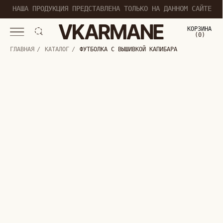
НАША ПРОДУКЦИЯ ПРЕДСТАВЛЕНА ТОЛЬКО НА ДАННОМ САЙТЕ
КОРЗИНА
(
0
0
)
ГЛАВНАЯ
/
КАТАЛОГ
/
ФУТБОЛКА С ВЫШИВКОЙ КАПИБАРА