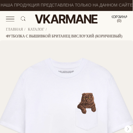
НАША ПРОДУКЦИЯ ПРЕДСТАВЛЕНА ТОЛЬКО НА ДАННОМ САЙТЕ
КОРЗИНА
(
0
0
)
ГЛАВНАЯ
/
КАТАЛОГ
/
ФУТБОЛКА С ВЫШИВКОЙ БРИТАНЕЦ ВИСЛОУХИЙ (КОРИЧНЕВЫЙ)