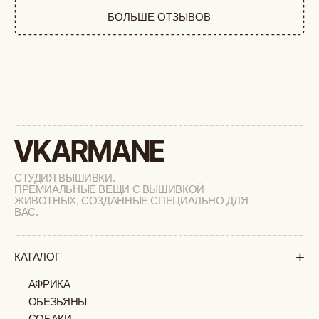
ФЕРМА
РАСПРОДАЖА
+
ПОДАРОЧНЫЙ СЕРТИФИКАТ
+
СОТРУДНИЧЕСТВО
+
О БРЕНДЕ
+
ПОКУПАТЕЛЯМ
КАК ЗАКАЗАТЬ
ДОСТАВКА И ОПЛАТА
ВОЗВРАТ И ОБМЕН
УХОД ЗА ИЗДЕЛИЯМИ
ВОПРОС-ОТВЕТ
LOOKBOOK
ОТЗЫВЫ
МОСКВА
ПАВЛОВСКАЯ, 18С2