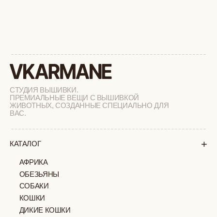
+
ПОДАРОЧНЫЙ СЕРТИФИКАТ
+
СОТРУДНИЧЕСТВО
+
О БРЕНДЕ
+
ПОКУПАТЕЛЯМ
КАК ЗАКАЗАТЬ
ДОСТАВКА И ОПЛАТА
ВОЗВРАТ И ОБМЕН
УХОД ЗА ИЗДЕЛИЯМИ
ВОПРОС-ОТВЕТ
LOOKBOOK
ОТЗЫВЫ
МОСКВА
ПАВЛОВСКАЯ, 18С2
+7 (903) 253 22 53
Попасть к нам в офис можно только