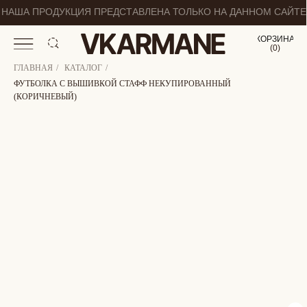
НАША ПРОДУКЦИЯ ПРЕДСТАВЛЕНА ТОЛЬКО НА ДАННОМ САЙТЕ
КОРЗИНА
(
0
0
)
ГЛАВНАЯ
/
КАТАЛОГ
/
ФУТБОЛКА С ВЫШИВКОЙ СТАФФ НЕКУПИРОВАННЫЙ
(КОРИЧНЕВЫЙ)