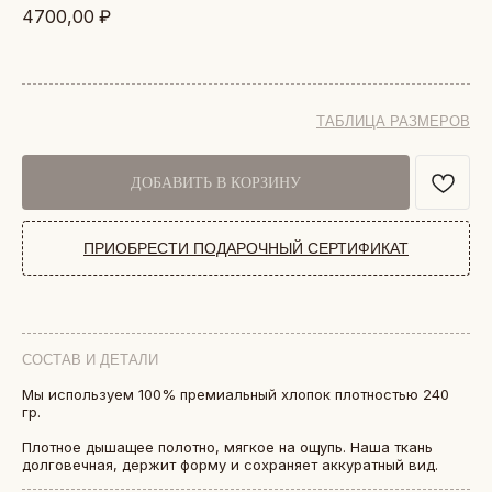
4700,00
₽
ТАБЛИЦА РАЗМЕРОВ
ДОБАВИТЬ В КОРЗИНУ
ПРИОБРЕСТИ ПОДАРОЧНЫЙ СЕРТИФИКАТ
СОСТАВ И ДЕТАЛИ
Мы используем 100% премиальный хлопок плотностью 240
БОЛЕЕ 50 000 ДРУЗЕЙ VKARMANE ПО ВСЕЙ СТРАНЕ
гр.
Истории, которые мы носим «в кармане»
Плотное дышащее полотно, мягкое на ощупь. Наша ткань
долговечная, держит форму и сохраняет аккуратный вид.