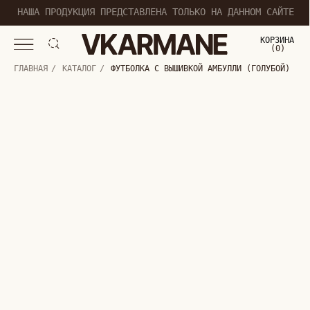
НАША ПРОДУКЦИЯ ПРЕДСТАВЛЕНА ТОЛЬКО НА ДАННОМ САЙТЕ
КОРЗИНА
(
0
0
)
ГЛАВНАЯ
/
КАТАЛОГ
/
ФУТБОЛКА С ВЫШИВКОЙ АМБУЛЛИ (ГОЛУБОЙ)