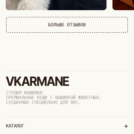
ДИКИЕ КОШКИ
ТАЙГА
ФЕРМА
РАСПРОДАЖА
+
ПОДАРОЧНЫЙ СЕРТИФИКАТ
+
СОТРУДНИЧЕСТВО
+
О БРЕНДЕ
+
ПОКУПАТЕЛЯМ
КАК ЗАКАЗАТЬ
ДОСТАВКА И ОПЛАТА
ВОЗВРАТ И ОБМЕН
УХОД ЗА ИЗДЕЛИЯМИ
ВОПРОС-ОТВЕТ
LOOKBOOK
ОТЗЫВЫ