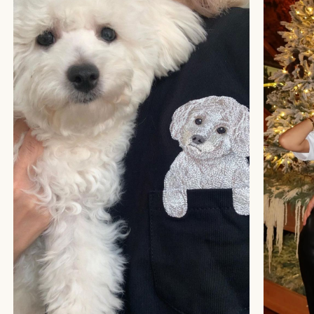
БОЛЬШЕ ОТЗЫВОВ
СТУДИЯ ВЫШИВКИ.
ПРЕМИАЛЬНЫЕ ВЕЩИ С ВЫШИВКОЙ ЖИВОТНЫХ,
СОЗДАННЫЕ СПЕЦИАЛЬНО ДЛЯ ВАС.
+
КАТАЛОГ
АФРИКА
ОБЕЗЬЯНЫ
СОБАКИ
КОШКИ