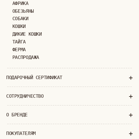
МОСКВА
ПАВЛОВСКАЯ, 18С2
+7 (903) 253 22 53
Попасть к нам в офис можно только
по предварительной записи
Пн-Пт с 11:00 до 18:00
Суб-Вскр: выходной.
ПОЛИТИКА КОНФИДЕНЦИАЛЬНОСТИ
ОФЕРТА
ИП ВЕЛИЛЯЕВ ЭДЕМ РАСИМОВИЧ
© 2019-2026
ОГРНИП: 320774600377032
ВСЕ ПРАВА ЗАЩИЩЕНЫ