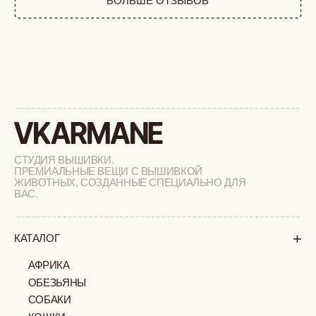
РАСПРОДАЖА
+
ПОДАРОЧНЫЙ СЕРТИФИКАТ
+
СОТРУДНИЧЕСТВО
+
О БРЕНДЕ
+
ПОКУПАТЕЛЯМ
КАК ЗАКАЗАТЬ
ДОСТАВКА И ОПЛАТА
ВОЗВРАТ И ОБМЕН
УХОД ЗА ИЗДЕЛИЯМИ
ВОПРОС-ОТВЕТ
LOOKBOOK
ОТЗЫВЫ
МОСКВА
ПАВЛОВСКАЯ, 18С2