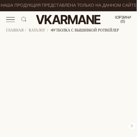
НАША ПРОДУКЦИЯ ПРЕДСТАВЛЕНА ТОЛЬКО НА ДАННОМ САЙТЕ
КОРЗИНА
(
0
0
)
ГЛАВНАЯ
/
КАТАЛОГ
/
ФУТБОЛКА С ВЫШИВКОЙ РОТВЕЙЛЕР